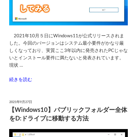
の
古
い
PC
で
2021年10月５日にWindows11が公式リリースされま
無
した。今回のバージョンはシステム最小要件がかなり厳
理
しくなっており、実質ここ3年以内に発売されたPCじゃな
や
いとインストール要件に満たないと発表されています。
り
現状 …
稼
働
“【Windows11
続きを読む
さ
公
せ
式
る
リ
投
方
2021年9月27日
稿
リ
【Windows10】パブリックフォルダー全体
法
日:
ー
【非
をD:ドライブに移動する方法
ス】
推
シ
奨