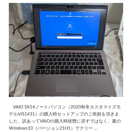
Windows
ア
ッ
プ
デ
ー
ト
情
報
（10/8.1)”
の
VAIO SX14ノートパソコン（2020秋冬カスタマイズモ
デルVJS1431）の購入時セットアップのご依頼を頂きま
した。訳あってVAIOの購入時状態に戻すではなく、素の
Windows10（バージョン21H1）でクリー …