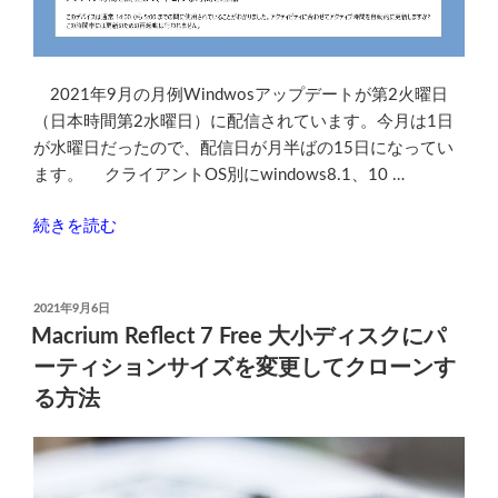
の
2021年9月の月例Windwosアップデートが第2火曜日
（日本時間第2水曜日）に配信されています。今月は1日
が水曜日だったので、配信日が月半ばの15日になってい
ます。 クライアントOS別にwindows8.1、10 …
“2021
続きを読む
年
9
月
投
2021年9月6日
稿
の
Macrium Reflect 7 Free 大小ディスクにパ
日:
月
ーティションサイズを変更してクローンす
例
る方法
Windows
ア
ッ
プ