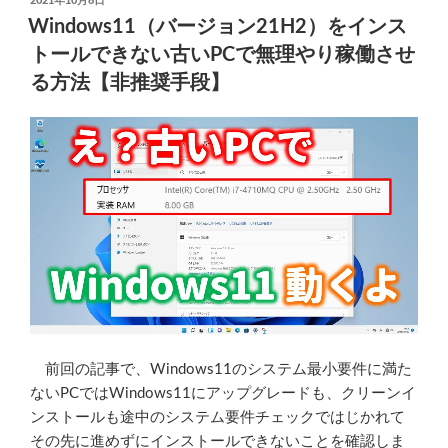
2021年10月8日
稿
シ
Windows11（バージョン21H2）をインス
日:
ス
トールできない古いPCで無理やり稼働させ
テ
る方法【非推奨手段】
ム
要
件
を
満
た
さ
な
い
PC
を
Windows11
前回の記事で、Windows11のシステム最小要件に満た
に
ないPCではWindows11にアップグレードも、クリーンイ
ア
ンストールも途中のシステム要件チェックではじかれて
ッ
その先に進めずにインストールできないことを確認しま