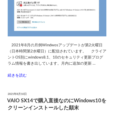
シ
ョ
ン
で
PIN
の
設
2021年8月の月例Windwosアップデートが第2火曜日
定
（日本時間第2水曜日）に配信されています。 クライア
を
ントOS別にwindows8.1、10のセキュリティ更新プログ
削
ラム情報を書き出しています。月内に追加の更新 …
除
す
“2021
続きを読む
る
年
方
8
法”
月
投
の
2021年8月10日
稿
の
VAIO SX14で購入直後なのにWindows10を
日:
月
クリーンインストールした顛末
例