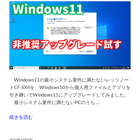
Windows11の最小システム要件に満たないレッツノー
トCF-SX4を、Windows10から個人用ファイルとアプリを
引き継いでWindows11にアップグレードしてみました。
最小システム要件に満たないPCのうち …
“TPM1.2
続きを読む
の
最
小
投