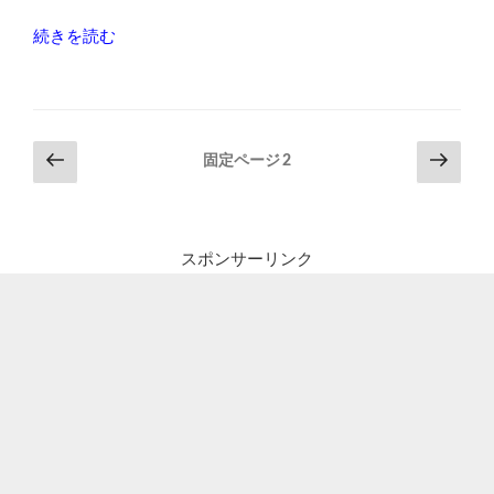
“VAIO
続きを読む
SX14
で
購
入
投
前
次
固定ページ
2
直
の
の
稿
後
ペ
ペ
の
な
ー
ー
ペ
の
スポンサーリンク
ジ
ジ
に
ー
Windows10
ジ
を
送
ク
り
リ
ー
ン
イ
ン