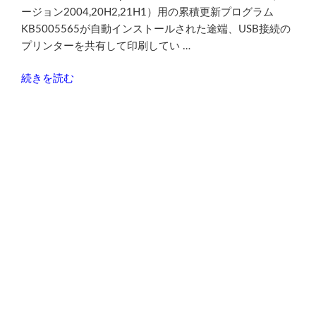
移
ージョン2004,20H2,21H1）用の累積更新プログラム
動
KB5005565が自動インストールされた途端、USB接続の
す
プリンターを共有して印刷してい …
る
方
“Win10
続きを読む
法”
累
の
積
更
新
プ
ロ
グ
ラ
ム
KB5005565
で
共
有
プ