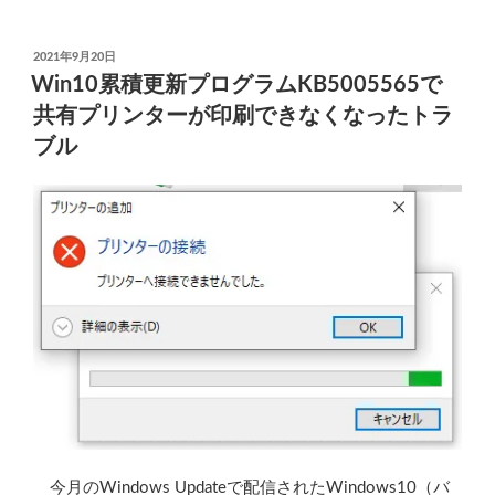
パ
ト
ブ
ー
リ
投
2021年9月20日
ル
稿
ッ
Win10累積更新プログラムKB5005565で
を
日:
ク
共有プリンターが印刷できなくなったトラ
試
フ
ブル
み
ォ
た
ル
ら
ダ
撃
ー
沈”
全
の
体
を
D:
ド
ラ
イ
ブ
に
今月のWindows Updateで配信されたWindows10（バ