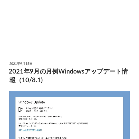
リ
ン
タ
ー
が
印
刷
で
投
2021年9月15日
き
稿
2021年9月の月例Windowsアップデート情
な
日:
報（10/8.1)
く
な
っ
た
ト
ラ
ブ
ル”