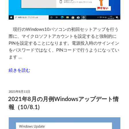
フ
ト
4
つ
現行のWindows10パソコンの初回セットアップを行う
【HDD/SSD
際に、マイクロソフトアカウントを設定すると強制的に
ク
PINを設定することになります。電源投入時のサインイン
ロ
をパスワードではなく、PINコードで行うようになってい
ー
ます …
ニ
ン
“Windows10(21H1)
続きを読む
グ】”
の
の
サ
イ
投
2021年8月11日
稿
ン
2021年8月の月例Windowsアップデート情
日:
イ
報（10/8.1)
ン
オ
プ