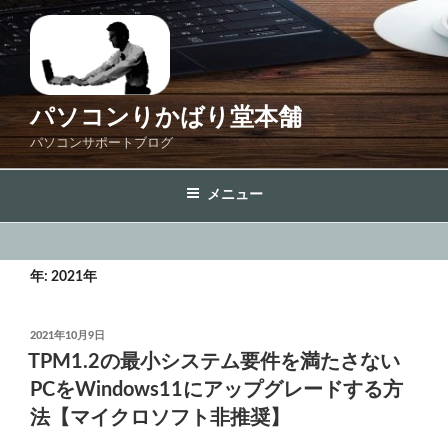
コ
ン
テ
ン
ツ
パソコンりかばり堂本舗
へ
パソコンサポートブログ
ス
キ
メニュー
ッ
プ
年:
2021年
投
2021年10月9日
稿
TPM1.2の最小システム要件を満たさない
日:
PCをWindows11にアップグレードする方
法【マイクロソフト非推奨】