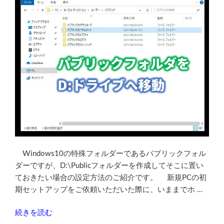
ス
手
テ
段】”
ム
の
最
小
要
件
に
満
た
な
い
PC
Windows10の特殊フォルダーであるパブリックフォル
に
ダーですが、D:\Publicフォルダーを作成してそこに置い
新
ておきたい場合の設定方法のご紹介です。 新規PCの初
規
期セットアップをご依頼いただいた際に、いままでホ …
イ
ン
“【Windows10】
続きを読む
ス