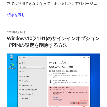
更
料では利用できなくなってしまいました。有料バージ …
し
て
“【2021
続きを読む
ク
年
ロ
秋】
ー
Todo
投
2021年8月26日
稿
ン
Backup
Windows10(21H1)のサインインオプション
日:
す
Free
でPINの設定を削除する方法
る
版
方
の
法”
代
の
わ
り
の
ク
ロ
ー
ン
ソ