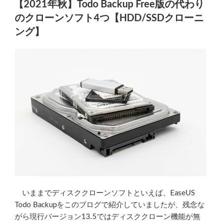
大
【2021年秋】Todo Backup Free版の代わり
日:
小
のクローンソフト4つ【HDD/SSDクローニ
デ
ング】
ィ
ス
ク
に
パ
ー
テ
ィ
シ
ョ
ン
サ
イ
ズ
いままでディスククローンソフトといえば、EaseUS
を
Todo Backupをこのブログで紹介していましたが、残念な
変
がら現行バージョン13.5ではディスククローン機能が無