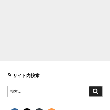
ス
ト
ー
ル
し
た
顛
末”
の
サイト内検索
検
検
索
索: