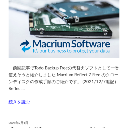
デ
ー
ト
情
報
（10/8.1)”
の
前回記事でTodo Backup Freeの代替えソフトとして一番
使えそうと紹介しました Macrium Reflect 7 Free のクロー
ンディスクの作成手順のご紹介です。 (2021/12/7追記）
Reflec …
“Macrium
続きを読む
Reflect
7
Free
投
2021年9月1日
稿