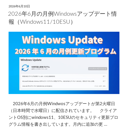
日
投
2026年6月10日
稿
で
2026年6月の月例Windowsアップデート情
日:
メ
報（Windows11/10ESU）
ー
ル
ソ
フ
ト
で
ISP
メ
ー
ル
が
送
2026年6月の月例Windwosアップデートが第2火曜日
受
（日本時間で水曜日）に配信されています。 クライア
信
ントOS別にwindows11、10ESUのセキュリティ更新プロ
で
グラム情報を書き出しています。月内に追加の更 …