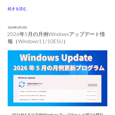
き
な
“2026
続きを読む
く
年
な
6
っ
月
投
2026年5月13日
て
稿
の
2026年5月の月例Windowsアップデート情
日:
い
月
報（Windows11/10ESU）
る
例
場
Windows
合、
ア
パ
ッ
ス
プ
ワ
デ
ー
ー
ド
ト
強
情
制
報
無
（Windows11/10ESU）”
効
の