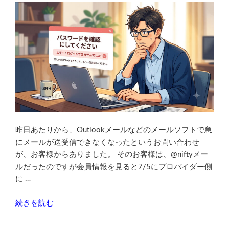
ア
ら”
ッ
の
プ
デ
ー
ト
情
報
（Windows11/10ESU）”
の
昨日あたりから、Outlookメールなどのメールソフトで急
にメールが送受信できなくなったというお問い合わせ
が、お客様からありました。 そのお客様は、@niftyメー
ルだったのですが会員情報を見ると7/5にプロバイダー側
に …
“こ
続きを読む
こ
数