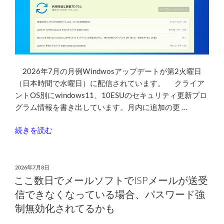
へ
の
バ
ッ
ク
ア
2026年7月の月例Windwosアップデートが第2火曜日
ッ
（日本時間で水曜日）に配信されています。 クライア
プ
ントOS別にwindows11、10ESUのセキュリティ更新プロ
終
グラム情報を書き出しています。月内に追加の更 …
了
の
“2026
続きを読む
メ
年
ッ
7
セ
月
投
2026年7月8日
ー
稿
の
ここ数日でメールソフトでISPメールが送受
日:
ジ
月
信できなくなっている場合、パスワード強
が
例
制無効化されてるかも
出
Windows
た