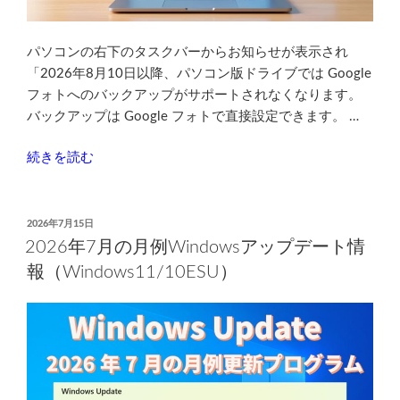
パソコンの右下のタスクバーからお知らせが表示され
「2026年8月10日以降、パソコン版ドライブでは Google
フォトへのバックアップがサポートされなくなります。
バックアップは Google フォトで直接設定できます。 …
“2026
続きを読む
年
8
月
投
2026年7月15日
稿
10
2026年7月の月例Windowsアップデート情
日:
日
報（Windows11/10ESU）
以
降、
Google
フ
ォ
ト