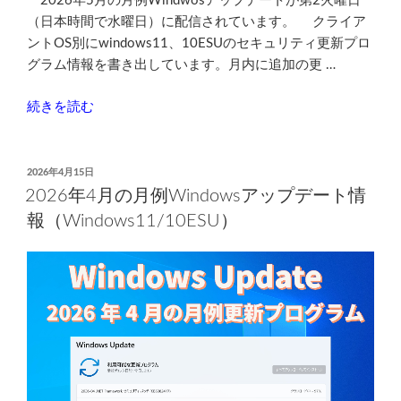
2026年5月の月例Windwosアップデートが第2火曜日
化
（日本時間で水曜日）に配信されています。 クライア
さ
ントOS別にwindows11、10ESUのセキュリティ更新プロ
れ
グラム情報を書き出しています。月内に追加の更 …
て
る
“2026
続きを読む
か
年
も”
5
の
月
投
2026年4月15日
稿
の
2026年4月の月例Windowsアップデート情
日:
月
報（Windows11/10ESU）
例
Windows
ア
ッ
プ
デ
ー
ト