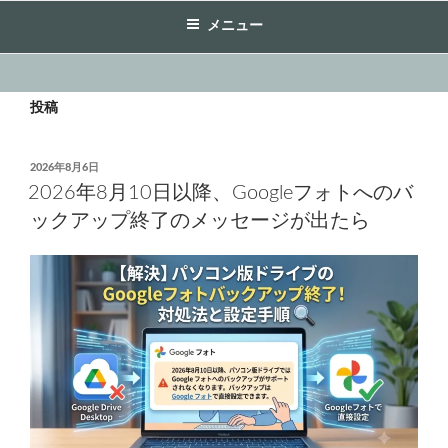
メニュー
投稿
投
2026年8月6日
稿
2026年8月10日以降、Googleフォトへのバ
日:
ックアップ終了のメッセージが出たら