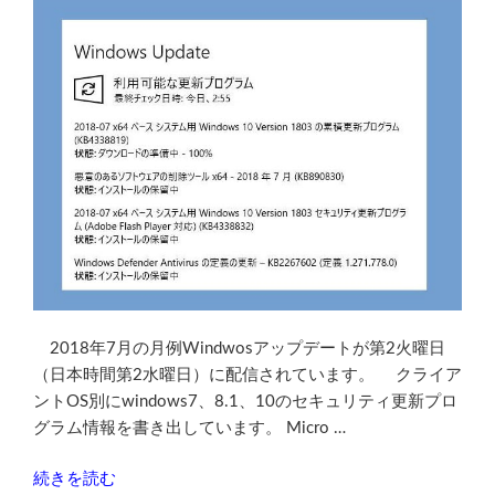
グ
ラ
ム
KB4340558
が
エ
ラ
ー
で
失
敗
を
繰
り
2018年7月の月例Windwosアップデートが第2火曜日
返
（日本時間第2水曜日）に配信されています。 クライア
す
ントOS別にwindows7、8.1、10のセキュリティ更新プロ
の
グラム情報を書き出しています。 Micro …
を
“2018
続きを読む
直