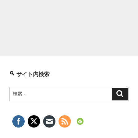
バ
ー
を
出
す
設
定
方
法”
の
サイト内検索
検
検
索
索: