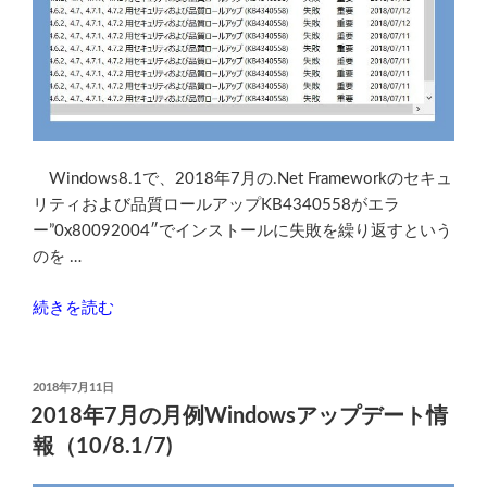
ー
で
開
か
な
く
な
Windows8.1で、2018年7月の.Net Frameworkのセキュ
る
リティおよび品質ロールアップKB4340558がエラ
問
ー”0x80092004″でインストールに失敗を繰り返すという
題”
のを …
の
“今
続きを読む
月
の
更
投
2018年7月11日
稿
新
2018年7月の月例Windowsアップデート情
日:
プ
報（10/8.1/7)
ロ