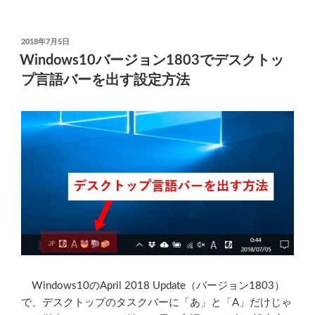
年
し
7
て
月
き
投
2018年7月5日
稿
の
た”
Windows10バージョン1803でデスクトッ
日:
月
の
プ言語バーを出す設定方法
例
Windows
ア
ッ
プ
デ
ー
ト
情
報
（10/8.1/7)”
の
Windows10のApril 2018 Update（バージョン1803）
で、デスクトップのタスクバーに「あ」と「A」だけじゃ