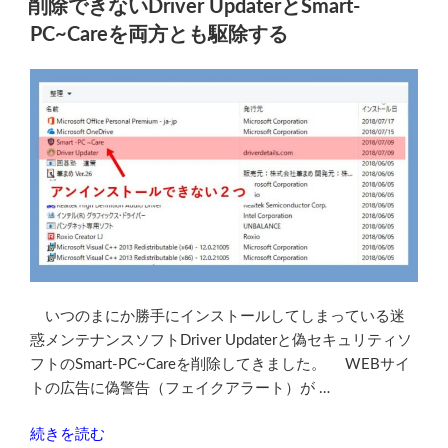
定
削除できないDriver UpdaterとSmart-
日:
を
PC~Careを両方とも駆除する
3
秒
で
初
期
化・
リ
セ
ッ
ト
す
る
いつのまにか勝手にインストールしてしまっている迷
公
惑メンテナンスソフトDriver Updaterと偽セキュリティソ
式
フトのSmart-PC~Careを削除してきました。 WEBサイ
ツ
トの広告に偽警告（フェイクアラート）が …
ー
“削
ル”
続きを読む