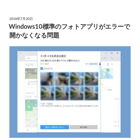
除
の
で
き
投
2018年7月20日
稿
な
Windows10標準のフォトアプリがエラーで
日:
い
開かなくなる問題
Driver
Updater
と
Smart-
PC~Care
を
両
方
と
も
駆
除
す
る”