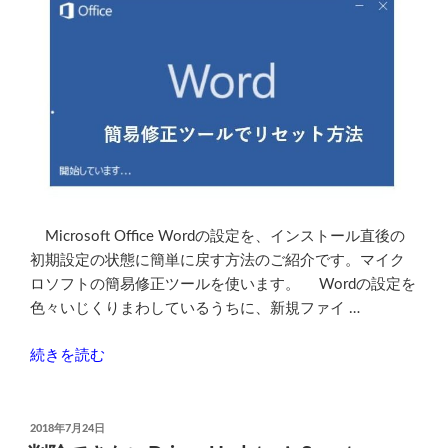
Microsoft Office Wordの設定を、インストール直後の
初期設定の状態に簡単に戻す方法のご紹介です。マイク
ロソフトの簡易修正ツールを使います。 Wordの設定を
色々いじくりまわしているうちに、新規ファイ …
“Microsoft
続きを読む
Word
の
設
投
2018年7月24日
稿