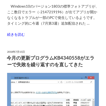
の
Windows10のバージョン1803の標準フォトアプリが、
ここ数日でエラー（-2147219196）が出てアプリが開か
なくなるトラブルが一部のPCで発生しているようです。
タイミング的に今週（7月第3週）追加配信された …
“Windows10
続きを読む
標
準
の
投
2018年7月15日
稿
フ
今月の更新プログラムKB4340558がエラ
日:
ォ
ーで失敗を繰り返すのを直してきた
ト
ア
プ
リ
が
エ
ラ