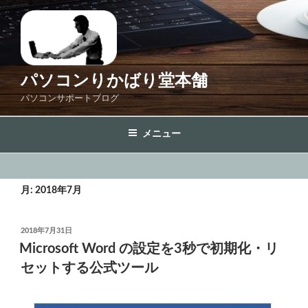
コ
ン
テ
ン
ツ
パソコンりかばり堂本舗
へ
パソコンサポートブログ
ス
キ
メニュー
ッ
プ
月:
2018年7月
投
2018年7月31日
稿
Microsoft Word の設定を3秒で初期化・リ
日:
セットする公式ツール