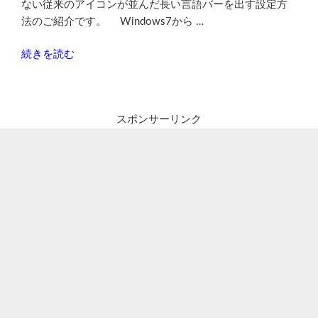
ない従来のアイコンが並んだ長い言語バーを出す設定方
法のご紹介です。 Windows7から …
“Windows10
続きを読む
バ
ー
ジ
スポンサーリンク
ョ
ン
1803
で
デ
ス
ク
ト
ッ
プ
言
語