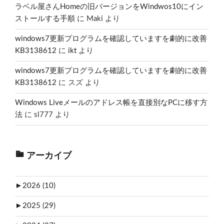
ラベル屋さんHomeの旧バージョンをWindwos10にイン
ストールする手順
に
Maki
より
windows7更新プログラムを確認していますを劇的に改善
KB3138612
に
ikt
より
windows7更新プログラムを確認していますを劇的に改善
KB3138612
に
スズ
より
Windows Liveメールのアドレス帳を直接別なPCに移す方
法
に
sl777
より
アーカイブ
►
2026 (10)
►
2025 (29)