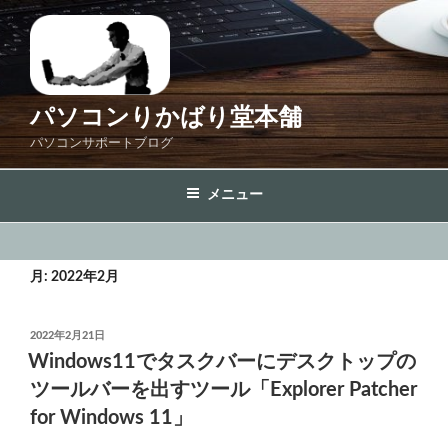
コ
ン
テ
ン
ツ
パソコンりかばり堂本舗
へ
パソコンサポートブログ
ス
キ
メニュー
ッ
プ
月:
2022年2月
投
2022年2月21日
稿
Windows11でタスクバーにデスクトップの
日:
ツールバーを出すツール「Explorer Patcher
for Windows 11」