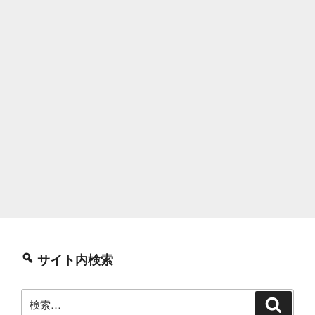
ら
メ
ッ
シ
ュ
WiFi
リ
プ
レ
ー
ス
作
業”
の
サイト内検索
検
検
索
索: