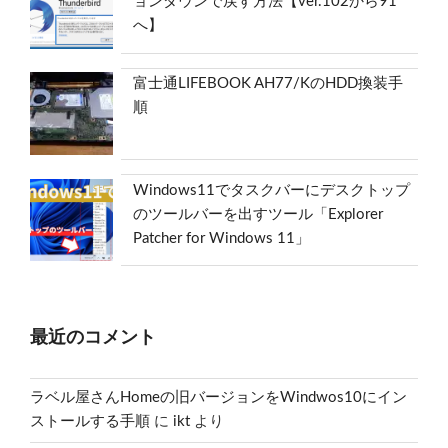
ョンダウンで戻す方法【ver.102から91
へ】
富士通LIFEBOOK AH77/KのHDD換装手
順
Windows11でタスクバーにデスクトップ
のツールバーを出すツール「Explorer
Patcher for Windows 11」
最近のコメント
ラベル屋さんHomeの旧バージョンをWindwos10にイン
ストールする手順
に
ikt
より