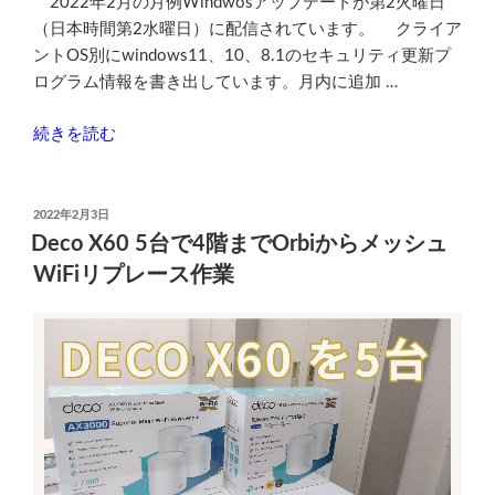
2022年2月の月例Windwosアップデートが第2火曜日
（日本時間第2水曜日）に配信されています。 クライア
ントOS別にwindows11、10、8.1のセキュリティ更新プ
ログラム情報を書き出しています。月内に追加 …
“2022
続きを読む
年
2
月
投
2022年2月3日
稿
の
Deco X60 5台で4階までOrbiからメッシュ
日:
月
WiFiリプレース作業
例
Windows
ア
ッ
プ
デ
ー
ト