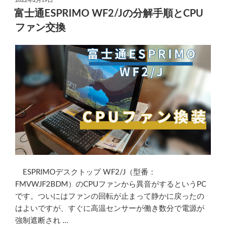
2022年2月19日
稿
ク
富士通ESPRIMO WF2/Jの分解手順とCPU
日:
バ
ファン交換
ー
に
デ
ス
ク
ト
ッ
プ
の
ツ
ー
ル
ESPRIMOデスクトップ WF2/J（型番：
バ
FMVWJF2BDM）のCPUファンから異音がするというPC
ー
です。ついにはファンの回転が止まって静かに戻ったの
を
はよいですが、すぐに高温センサーが働き数分で電源が
出
強制遮断され …