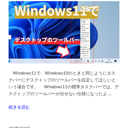
Windows11で、Windows10のときと同じようにタス
クバーにデスクトップのツールバーを設定してほしいと
いう場合です。 Windows11の標準タスクバーでは、デ
スクトップのツールバーが出せない仕様になったよ …
“Windows11
続きを読む
で
タ
ス
投