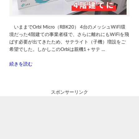
情
報
（11/10/8.1)”
の
いままでOrbi Micro（RBK20） 4台のメッシュWiFi環
境だった4階建ての事業者様で、さらに離れにもWiFiを飛
ばす必要が出てきたため、サテライト（子機）増設をご
希望でした。しかしこのOrbiは親機1＋サテ …
“Deco
続きを読む
X60
5
台
スポンサーリンク
で
4
階
ま
で
Orbi
か