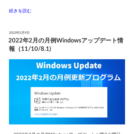
す
ツ
“富
続きを読む
ー
士
ル
通
「Explorer
ESPRIMO
投
2022年2月9日
Patcher
稿
WF2/J
2022年2月の月例Windowsアップデート情
日:
for
の
報（11/10/8.1)
Windows
分
11」”
解
の
手
順
と
CPU
フ
ァ
ン
交
換”
の