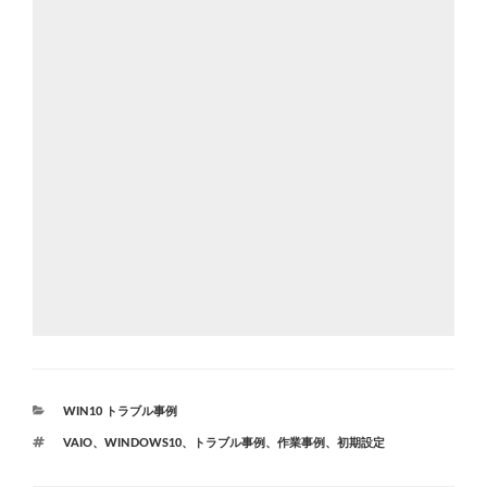
カ
WIN10 トラブル事例
テ
タ
VAIO
、
WINDOWS10
、
トラブル事例
、
作業事例
、
初期設定
ゴ
グ
リ