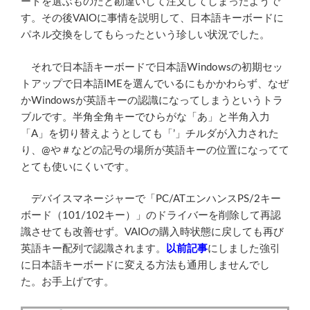
ードを選ぶものだと勘違いして注文してしまったようで
す。その後VAIOに事情を説明して、日本語キーボードに
パネル交換をしてもらったという珍しい状況でした。
それで日本語キーボードで日本語Windowsの初期セッ
トアップで日本語IMEを選んでいるにもかかわらず、なぜ
かWindowsが英語キーの認識になってしまうというトラ
ブルです。半角全角キーでひらがな「あ」と半角入力
「A」を切り替えようとしても「’」チルダが入力された
り、@や＃などの記号の場所が英語キーの位置になってて
とても使いにくいです。
デバイスマネージャーで「PC/ATエンハンスPS/2キー
ボード（101/102キー）」のドライバーを削除して再認
識させても改善せず。VAIOの購入時状態に戻しても再び
英語キー配列で認識されます。
以前記事
にしました強引
に日本語キーボードに変える方法も通用しませんでし
た。お手上げです。