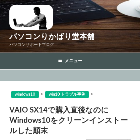
コ
ン
テ
ン
ツ
パソコンりかばり堂本舗
へ
パソコンサポートブログ
ス
キ
メニュー
ッ
プ
>
>
windows10
win10 トラブル事例
VAIO SX14で購入直後なのに
Windows10をクリーンインストー
ルした顛末