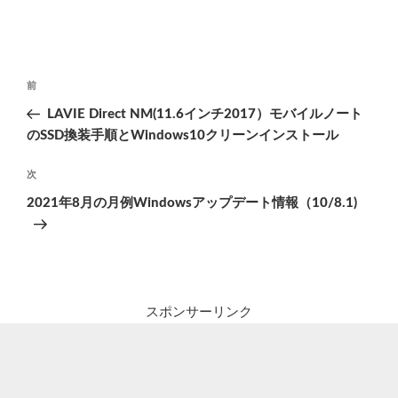
投
前
前
稿
の
LAVIE Direct NM(11.6インチ2017）モバイルノート
ナ
投
のSSD換装手順とWindows10クリーンインストール
ビ
稿
ゲ
次
次
の
ー
2021年8月の月例Windowsアップデート情報（10/8.1)
投
シ
稿
ョ
ン
スポンサーリンク