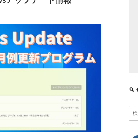
owsアップデート情報
検
索: