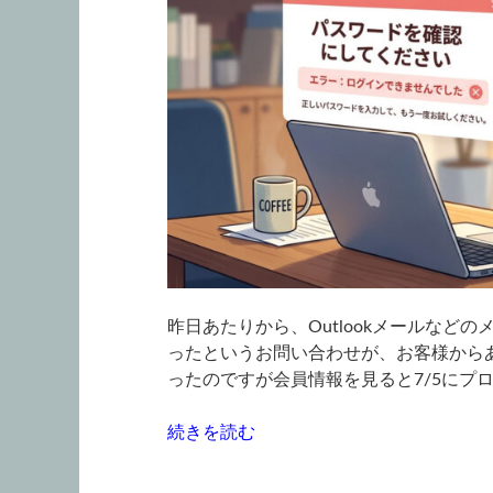
報
（Windows11/10ESU）”
の
昨日あたりから、Outlookメールなど
ったというお問い合わせが、お客様からあり
ったのですが会員情報を見ると7/5にプロ
“こ
続きを読む
こ
数