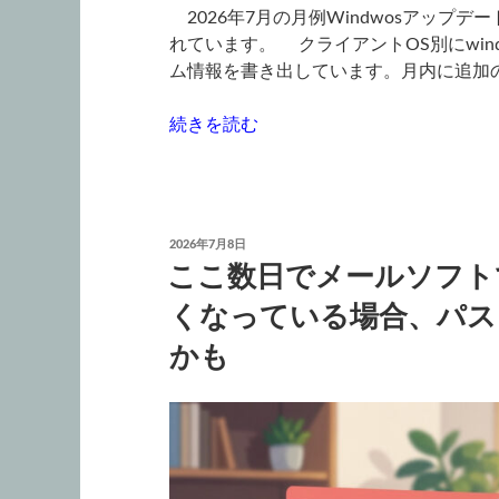
2026年7月の月例Windwosアップ
れています。 クライアントOS別にwind
ム情報を書き出しています。月内に追加の
“2026
続きを読む
年
7
月
の
投
2026年7月8日
月
稿
ここ数日でメールソフト
日:
例
Windows
くなっている場合、パス
ア
かも
ッ
プ
デ
ー
ト
情