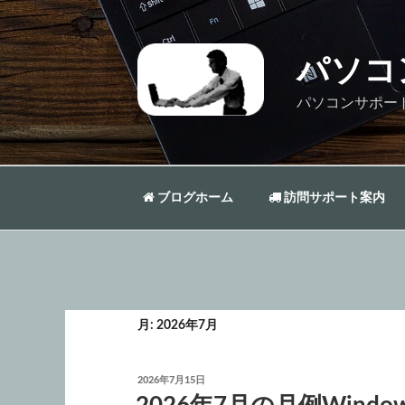
コ
ン
テ
パソコ
ン
ツ
パソコンサポー
へ
ス
キ
ッ
ブログホーム
訪問サポート案内
プ
月:
2026年7月
投
2026年7月15日
稿