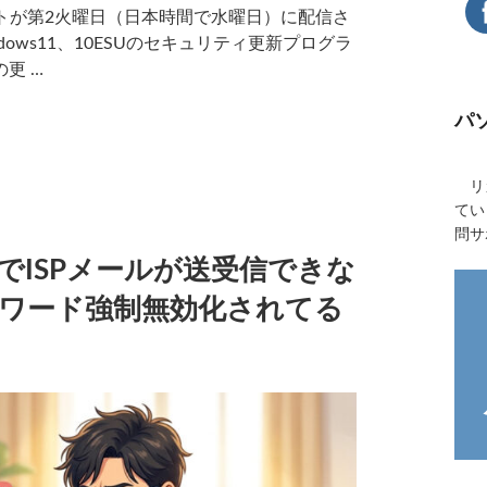
デートが第2火曜日（日本時間で水曜日）に配信さ
ows11、10ESUのセキュリティ更新プログラ
更 …
パ
リカ
てい
問サ
でISPメールが送受信できな
ワード強制無効化されてる