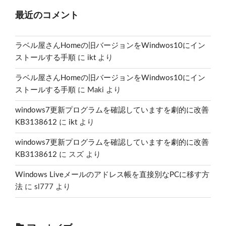
最近のコメント
ラベル屋さんHomeの旧バージョンをWindwos10にイン
ストールする手順
に
ikt
より
ラベル屋さんHomeの旧バージョンをWindwos10にイン
ストールする手順
に
Maki
より
windows7更新プログラムを確認していますを劇的に改善
KB3138612
に
ikt
より
windows7更新プログラムを確認していますを劇的に改善
KB3138612
に
スズ
より
Windows Liveメールのアドレス帳を直接別なPCに移す方
法
に
sl777
より