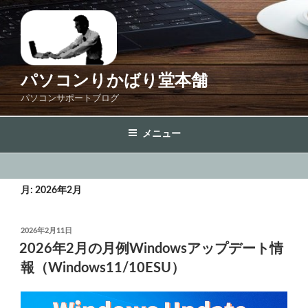
コ
ン
テ
ン
ツ
パソコンりかばり堂本舗
へ
パソコンサポートブログ
ス
キ
メニュー
ッ
プ
月:
2026年2月
投
2026年2月11日
稿
2026年2月の月例Windowsアップデート情
日:
報（Windows11/10ESU）