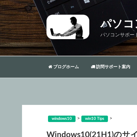
コ
ン
テ
パソコ
ン
ツ
パソコンサポー
へ
ス
キ
ッ
ブログホーム
訪問サポート案内
プ
>
>
windows10
win10 Tips
Windows10(21H1