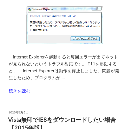
リ
ン
タ
ー
が
出
て
こ
Internet Explorerを起動すると毎回エラーが出てネット
な
が見られないというトラブル対応です。IE11を起動する
い
と、 Internet Explorerは動作を停止しました。問題が発
意
生したため、プログラムが …
外
な
“Internet
続きを読む
原
Explorer
因”
は
の
動
投
2015年2月6日
稿
作
Vista無印でIE8をダウンロードしたい場合
日:
を
【2015年版】