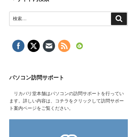
ま
っ
検
た
検
索
索:
の
を
削
除
す
る
方
法”
パソコン訪問サポート
の
リカバリ堂本舗はパソコンの訪問サポートを行ってい
ます。詳しい内容は、コチラをクリックして訪問サポー
ト案内ページをご覧ください。