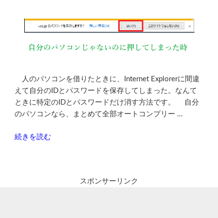
ダ
ウ
ン
ロ
ー
ド
し
人のパソコンを借りたときに、Internet Explorerに間違
た
えて自分のIDとパスワードを保存してしまった。なんて
い
ときに特定のIDとパスワードだけ消す方法です。 自分
場
のパソコンなら、まとめて全部オートコンプリー …
合
【2015
“他
続きを読む
年
の
版】”
人
の
の
スポンサーリンク
パ
ソ
コ