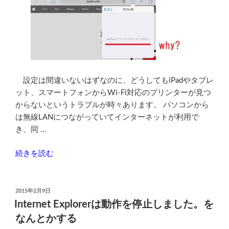
を
頼
ま
れ
た
際
設定は間違いないはずなのに、どうしてもiPadやタブレ
の
ット、スマートフォンからWi-Fi対応のプリンターが見つ
オ
からないというトラブルが時々あります。 パソコンから
ス
は無線LANにつながっていてインターネットが利用で
ス
き、同 …
メ
設
“iPad
続きを読む
定
の
項
AirPrint
目
で
投
2015年2月9日
2
稿
Wi-
Internet Explorerは動作を停止しました。を
つ”
日:
Fi
なんとかする
の
プ