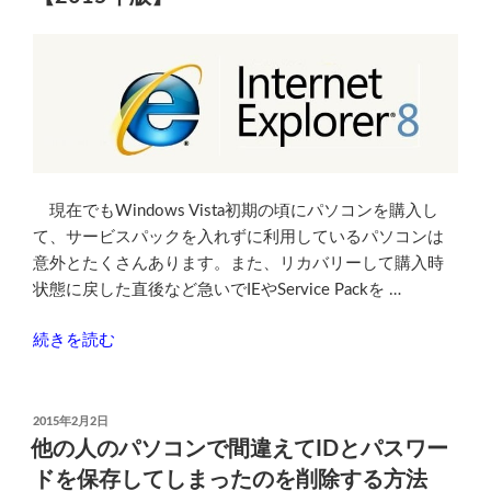
停
止
し
ま
し
た。
を
な
現在でもWindows Vista初期の頃にパソコンを購入し
ん
て、サービスパックを入れずに利用しているパソコンは
と
意外とたくさんあります。また、リカバリーして購入時
か
状態に戻した直後など急いでIEやService Packを …
す
る”
“Vista
続きを読む
の
無
印
で
投
2015年2月2日
稿
IE8
他の人のパソコンで間違えてIDとパスワー
日:
を
ドを保存してしまったのを削除する方法