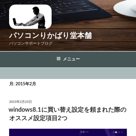
コ
ン
テ
ン
ツ
パソコンりかばり堂本舗
へ
パソコンサポートブログ
ス
キ
メニュー
ッ
プ
月:
2015年2月
投
2015年2月25日
稿
windows8.1に買い替え設定を頼まれた際の
日:
オススメ設定項目2つ