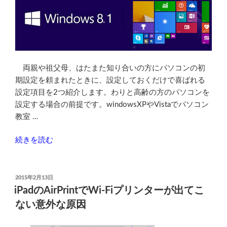
両親や祖父母、はたまた知り合いの方にパソコンの初
期設定を頼まれたときに、設定しておくだけで喜ばれる
設定項目を2つ紹介します。わりと高齢の方のパソコンを
設定する場合の前提です。windowsXPやVistaでパソコン
教室 …
“windows8.1
続きを読む
に
買
い
投
2015年2月13日
稿
替
iPadのAirPrintでWi-Fiプリンターが出てこ
日:
え
ない意外な原因
設
定