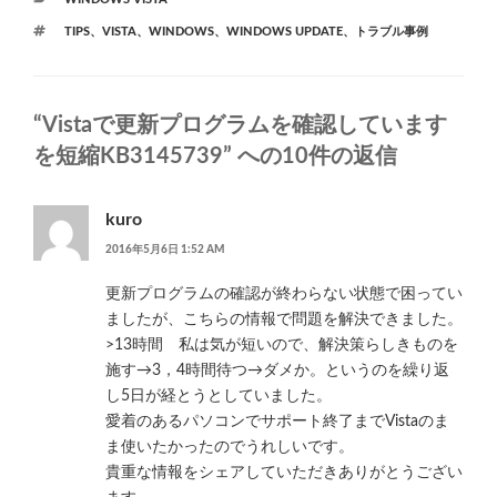
テ
タ
TIPS
、
VISTA
、
WINDOWS
、
WINDOWS UPDATE
、
トラブル事例
ゴ
グ
リ
ー
“Vistaで更新プログラムを確認しています
を短縮KB3145739” への10件の返信
kuro
2016年5月6日 1:52 AM
更新プログラムの確認が終わらない状態で困ってい
ましたが、こちらの情報で問題を解決できました。
>13時間 私は気が短いので、解決策らしきものを
施す→3，4時間待つ→ダメか。というのを繰り返
し5日が経とうとしていました。
愛着のあるパソコンでサポート終了までVistaのま
ま使いたかったのでうれしいです。
貴重な情報をシェアしていただきありがとうござい