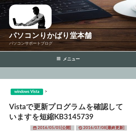
コ
ン
テ
ン
ツ
パソコンりかばり堂本舗
へ
パソコンサポートブログ
ス
キ
メニュー
ッ
プ
>
windows Vista
Vistaで更新プログラムを確認して
いますを短縮KB3145739
2016/05/05[公開]
2016/07/08[最終更新]