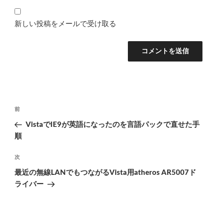
新しい投稿をメールで受け取る
投
前
前
稿
の
VistaでIE9が英語になったのを言語パックで直せた手
ナ
投
順
ビ
稿
ゲ
次
次
の
ー
最近の無線LANでもつながるVista用atheros AR5007ド
投
シ
ライバー
稿
ョ
ン