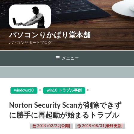
コ
ン
テ
ン
ツ
パソコンりかばり堂本舗
へ
パソコンサポートブログ
ス
キ
メニュー
ッ
プ
>
>
windows10
win10 トラブル事例
Norton Security Scanが削除できず
に勝手に再起動が始まるトラブル
2019/02/22[公開]
2019/08/31[最終更新]