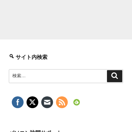
サイト内検索
検
検
索
索: