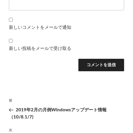
新しいコメントをメールで通知
新しい投稿をメールで受け取る
投
前
前
稿
の
2019年2月の月例Windowsアップデート情報
ナ
投
（10/8.1/7)
ビ
稿
ゲ
次
次