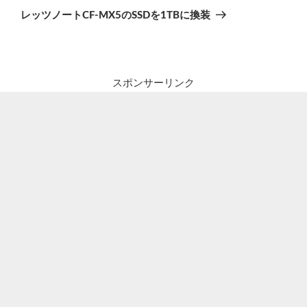
の
ー
レッツノートCF-MX5のSSDを1TBに換装
投
シ
稿
ョ
ン
スポンサーリンク