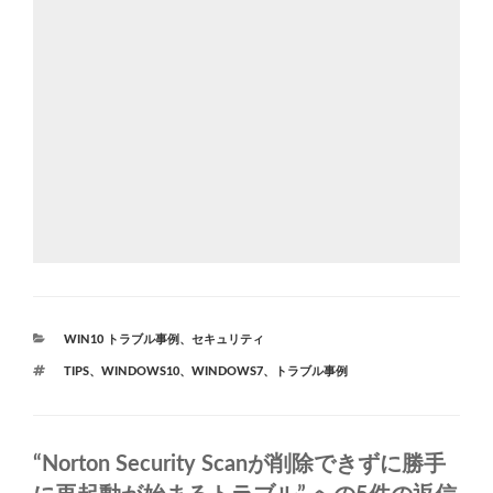
カ
WIN10 トラブル事例
、
セキュリティ
テ
タ
TIPS
、
WINDOWS10
、
WINDOWS7
、
トラブル事例
ゴ
グ
リ
ー
“Norton Security Scanが削除できずに勝手