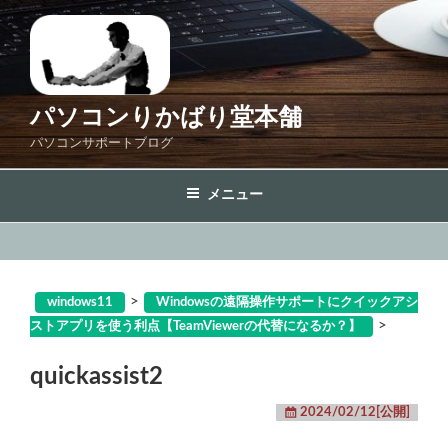
コ
ン
テ
ン
ツ
パソコンりかばり堂本舗
へ
パソコンサポートブログ
ス
キ
メニュー
ッ
プ
>
windows11
Windowsの遠隔操作サポートにクイックアシ
>
ストアプリを使う利点【TeamViewerの代替になるか？】
quickassist2
2024/02/12[公開]