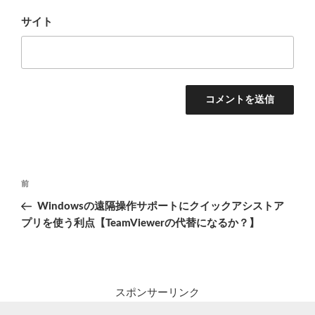
サイト
投
前
前
稿
の
Windowsの遠隔操作サポートにクイックアシストア
ナ
投
プリを使う利点【TeamViewerの代替になるか？】
ビ
稿
ゲ
ー
シ
スポンサーリンク
ョ