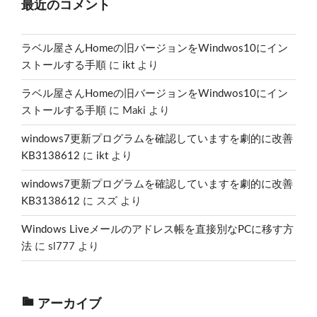
最近のコメント
ラベル屋さんHomeの旧バージョンをWindwos10にイン
ストールする手順
に
ikt
より
ラベル屋さんHomeの旧バージョンをWindwos10にイン
ストールする手順
に
Maki
より
windows7更新プログラムを確認していますを劇的に改善
KB3138612
に
ikt
より
windows7更新プログラムを確認していますを劇的に改善
KB3138612
に
スズ
より
Windows Liveメールのアドレス帳を直接別なPCに移す方
法
に
sl777
より
アーカイブ