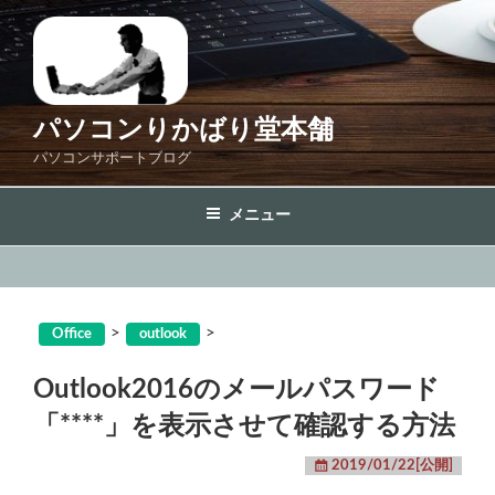
コ
ン
テ
ン
ツ
パソコンりかばり堂本舗
へ
パソコンサポートブログ
ス
キ
メニュー
ッ
プ
>
>
Office
outlook
Outlook2016のメールパスワード
「****」を表示させて確認する方法
2019/01/22[公開]