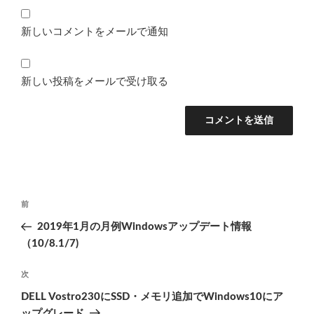
新しいコメントをメールで通知
新しい投稿をメールで受け取る
投
前
前
稿
の
2019年1月の月例Windowsアップデート情報
ナ
投
（10/8.1/7)
ビ
稿
ゲ
次
次
の
ー
DELL Vostro230にSSD・メモリ追加でWindows10にア
投
ップグレード