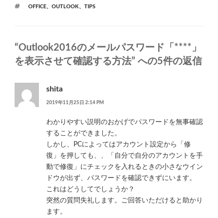
テ
タ
OFFICE
、
OUTLOOK
、
TIPS
ゴ
グ
リ
ー
“Outlook2016のメールパスワード「****」
を表示させて確認する方法” への5件の返信
shita
2019年11月25日 2:14 PM
わかりやすい説明のおかげでパスワードを無事確認
することができました。
しかし、PCによってはアカウント設定から「修
復」を押しても、、「自分で自分のアカウントを手
動で修復」にチェックを入れるときの小さなウイン
ドウが出ず、パスワードを確認できずにいます。
これはどうしてでしょうか？
突然の質問失礼します。ご回答いただけると助かり
ます。