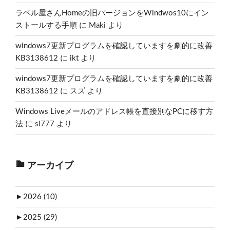
ラベル屋さんHomeの旧バージョンをWindwos10にイン
ストールする手順
に
Maki
より
windows7更新プログラムを確認していますを劇的に改善
KB3138612
に
ikt
より
windows7更新プログラムを確認していますを劇的に改善
KB3138612
に
スズ
より
Windows Liveメールのアドレス帳を直接別なPCに移す方
法
に
sl777
より
アーカイブ
►
2026 (10)
►
2025 (29)