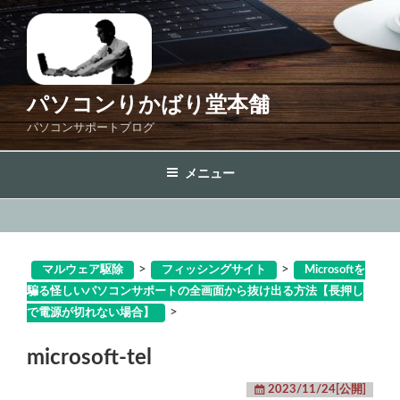
コ
ン
テ
ン
ツ
パソコンりかばり堂本舗
へ
パソコンサポートブログ
ス
キ
メニュー
ッ
プ
>
>
マルウェア駆除
フィッシングサイト
Microsoftを
騙る怪しいパソコンサポートの全画面から抜け出る方法【長押し
>
で電源が切れない場合】
microsoft-tel
2023/11/24[公開]