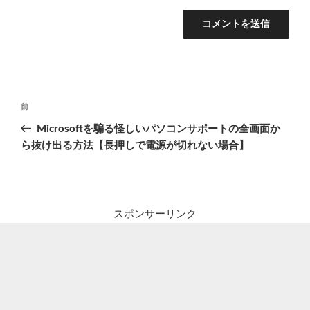
投
前
前
稿
の
Microsoftを騙る怪しいパソコンサポートの全画面か
ナ
投
ら抜け出る方法【長押しで電源が切れない場合】
ビ
稿
ゲ
ー
シ
スポンサーリンク
ョ
ン