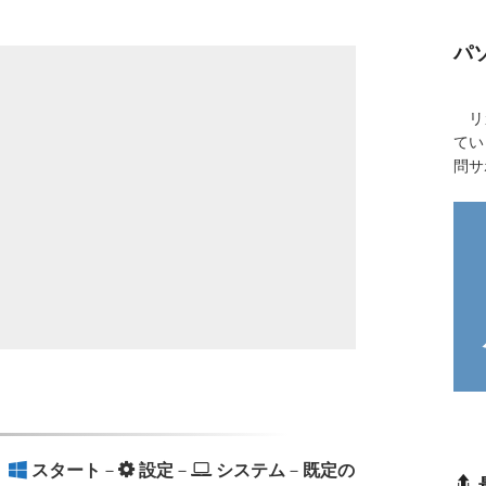
パ
リカ
てい
問サ
。
スタート
－
設定
－
システム
－
既定の