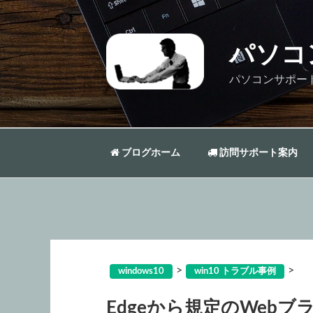
コ
ン
テ
パソコ
ン
ツ
パソコンサポー
へ
ス
キ
ッ
ブログホーム
訪問サポート案内
プ
>
>
windows10
win10 トラブル事例
Edgeから規定のWeb