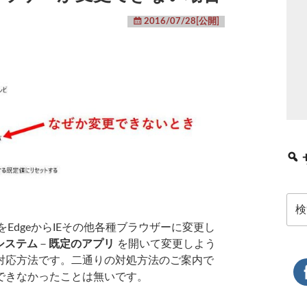
2016/07/28[公開]
検
索:
ーをEdgeからIEその他各種ブラウザーに変更し
システム
－
既定のアプリ
を開いて変更しよう
対応方法です。二通りの対処方法のご案内で
できなかったことは無いです。