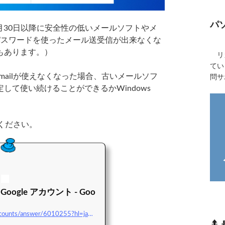
パ
年5月30日以降に安全性の低いメールソフトやメ
のパスワードを使ったメール送受信が出来なくな
もあります。）
リカ
てい
mailが使えなくなった場合、古いメールソフ
問サ
して使い続けることができるかWindows
ください。
ogle アカウント - Goo
https://support.google.com/accounts/answer/6010255?hl=ja&#038;utm_source=google-account&#038;utm_medium=profile-less-secure-apps-card#zippy=