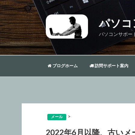
コ
ン
テ
パソコ
ン
ツ
パソコンサポー
へ
ス
キ
ッ
ブログホーム
訪問サポート案内
プ
>
メール
2022年6月以降、古い