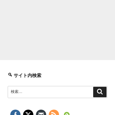
サイト内検索
検
検
索
索: