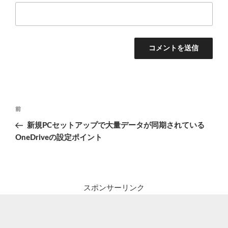
投
前
前
稿
の
新規PCセットアップで大量データが同期されている
ナ
投
OneDriveの設定ポイント
ビ
稿
ゲ
ー
シ
スポンサーリンク
ョ
ン