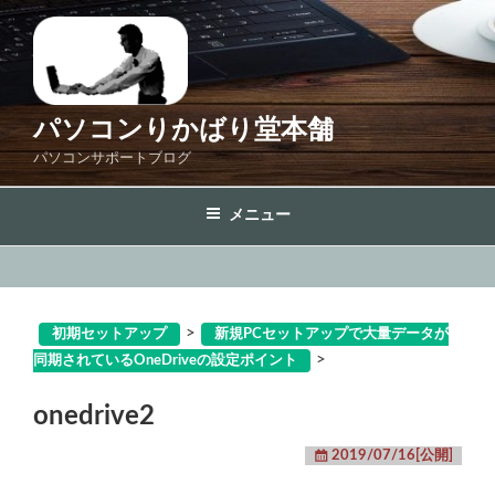
コ
ン
テ
ン
ツ
パソコンりかばり堂本舗
へ
パソコンサポートブログ
ス
キ
メニュー
ッ
プ
>
初期セットアップ
新規PCセットアップで大量データが
>
同期されているOneDriveの設定ポイント
onedrive2
2019/07/16[公開]