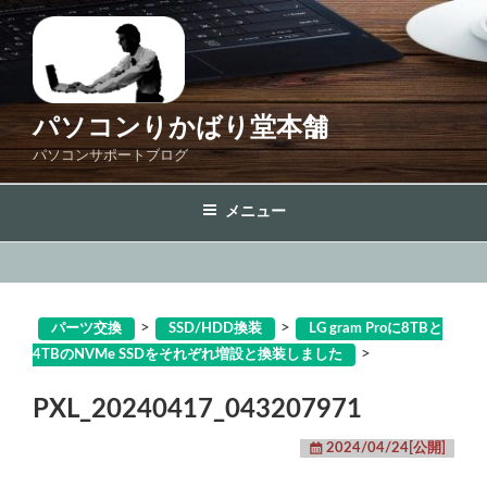
コ
ン
テ
ン
ツ
パソコンりかばり堂本舗
へ
パソコンサポートブログ
ス
キ
メニュー
ッ
プ
>
>
パーツ交換
SSD/HDD換装
LG gram Proに8TBと
>
4TBのNVMe SSDをそれぞれ増設と換装しました
PXL_20240417_043207971
2024/04/24[公開]