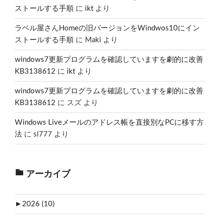
ストールする手順
に
ikt
より
ラベル屋さんHomeの旧バージョンをWindwos10にイン
ストールする手順
に
Maki
より
windows7更新プログラムを確認していますを劇的に改善
KB3138612
に
ikt
より
windows7更新プログラムを確認していますを劇的に改善
KB3138612
に
スズ
より
Windows Liveメールのアドレス帳を直接別なPCに移す方
法
に
sl777
より
アーカイブ
►
2026 (10)