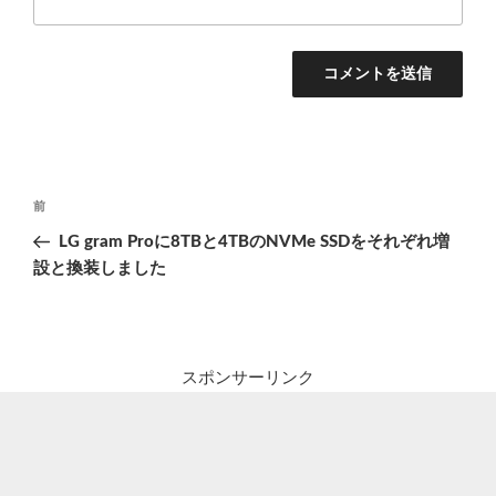
投
前
前
稿
の
LG gram Proに8TBと4TBのNVMe SSDをそれぞれ増
ナ
投
設と換装しました
ビ
稿
ゲ
ー
シ
スポンサーリンク
ョ
ン