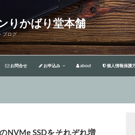
ンりかばり堂本舗
トブログ
お問合せ
お申込み
about
個人情報保護
4TBのNVMe SSDをそれぞれ増