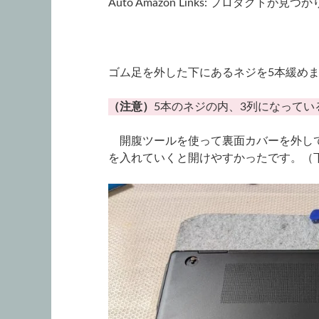
Auto Amazon Links: プロダクトが見
ゴム足を外した下にあるネジを5本緩め
（注意）
5本のネジの内、3列になってい
開腹ツールを使って裏面カバーを外して
を入れていくと開けやすかったです。（