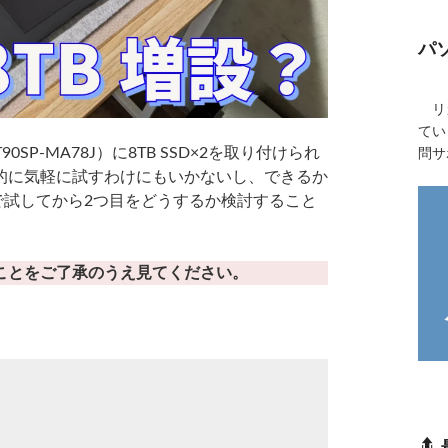
パ
リカ
てい
6T90SP-MA78J）に8TB SSD×2を取り付けられ
問サ
的に気軽に試すわけにもいかないし、できるか
で試してから2つ目をどうするか検討すること
ことをご了承のうえ見てください。