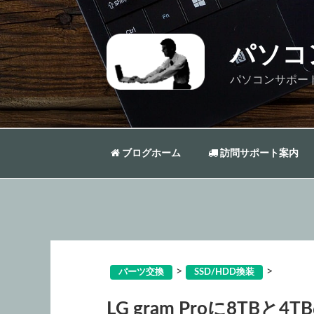
コ
ン
テ
パソコ
ン
ツ
パソコンサポー
へ
ス
キ
ッ
ブログホーム
訪問サポート案内
プ
>
>
パーツ交換
SSD/HDD換装
LG gram Proに8TBと