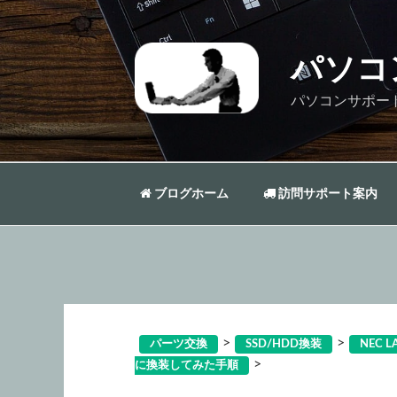
コ
ン
テ
パソコ
ン
ツ
パソコンサポー
へ
ス
キ
ッ
ブログホーム
訪問サポート案内
プ
>
>
パーツ交換
SSD/HDD換装
NEC L
>
に換装してみた手順