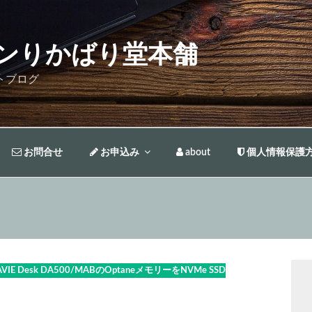
ンりかばり堂本舗
トブログ
お問合せ
お申込み
about
個人情報保護
AVIE Desk DA500/MABのOptaneメモリーをNVMe SSD