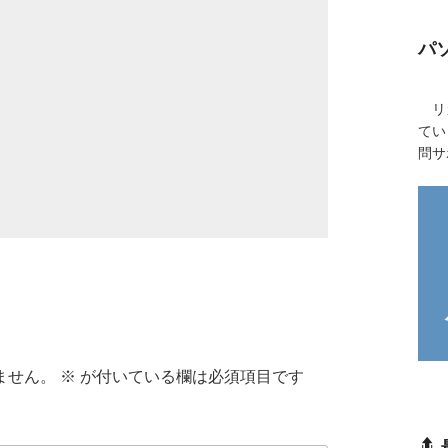
パ
リカ
てい
問サ
ません。
※
が付いている欄は必須項目です