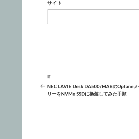
サイト
投
前
前
稿
の
NEC LAVIE Desk DA500/MABのOptane
投
リーをNVMe SSDに換装してみた手順
ナ
稿
ビ
ゲ
ー