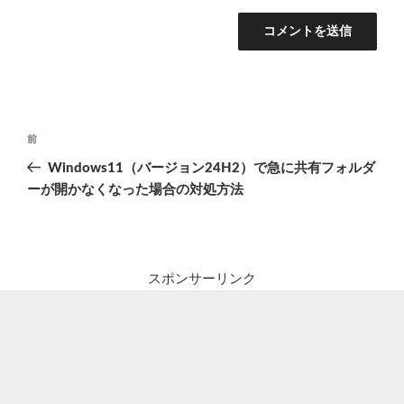
投
前
前
稿
の
Windows11（バージョン24H2）で急に共有フォルダ
ナ
投
ーが開かなくなった場合の対処方法
ビ
稿
ゲ
ー
シ
スポンサーリンク
ョ
ン