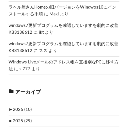
ラベル屋さんHomeの旧バージョンをWindwos10にイン
ストールする手順
に
Maki
より
windows7更新プログラムを確認していますを劇的に改善
KB3138612
に
ikt
より
windows7更新プログラムを確認していますを劇的に改善
KB3138612
に
スズ
より
Windows Liveメールのアドレス帳を直接別なPCに移す方
法
に
sl777
より
アーカイブ
►
2026 (10)
►
2025 (29)