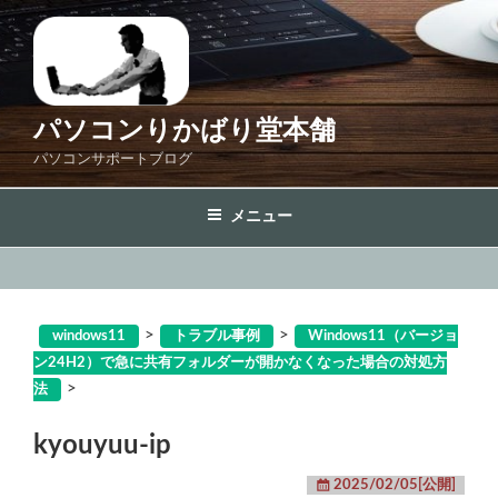
コ
ン
テ
ン
ツ
パソコンりかばり堂本舗
へ
パソコンサポートブログ
ス
キ
メニュー
ッ
プ
>
>
windows11
トラブル事例
Windows11（バージョ
ン24H2）で急に共有フォルダーが開かなくなった場合の対処方
>
法
kyouyuu-ip
2025/02/05[公開]