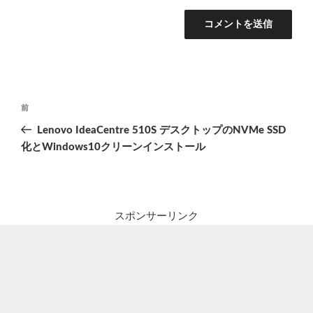
投
前
前
稿
の
Lenovo IdeaCentre 510S デスクトップのNVMe SSD
ナ
投
化とWindows10クリーンインストール
ビ
稿
ゲ
ー
シ
スポンサーリンク
ョ
ン