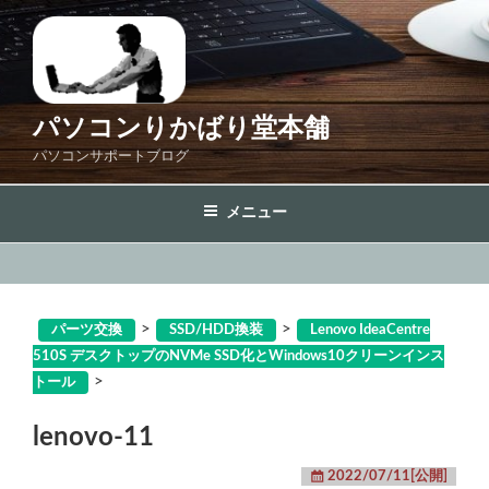
コ
ン
テ
ン
ツ
パソコンりかばり堂本舗
へ
パソコンサポートブログ
ス
キ
メニュー
ッ
プ
>
>
パーツ交換
SSD/HDD換装
Lenovo IdeaCentre
510S デスクトップのNVMe SSD化とWindows10クリーンインス
>
トール
lenovo-11
2022/07/11[公開]