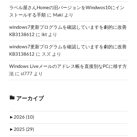
ラベル屋さんHomeの旧バージョンをWindwos10にイン
ストールする手順
に
Maki
より
windows7更新プログラムを確認していますを劇的に改善
KB3138612
に
ikt
より
windows7更新プログラムを確認していますを劇的に改善
KB3138612
に
スズ
より
Windows Liveメールのアドレス帳を直接別なPCに移す方
法
に
sl777
より
アーカイブ
►
2026 (10)
►
2025 (29)