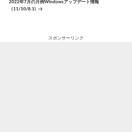
の
ー
2022年7月の月例Windowsアップデート情報
投
シ
（11/10/8.1)
稿
ョ
ン
スポンサーリンク