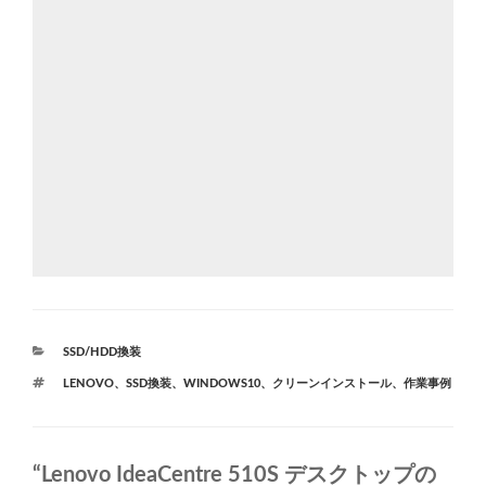
カ
SSD/HDD換装
テ
タ
LENOVO
、
SSD換装
、
WINDOWS10
、
クリーンインストール
、
作業事例
ゴ
グ
リ
ー
“Lenovo IdeaCentre 510S デスクトップの