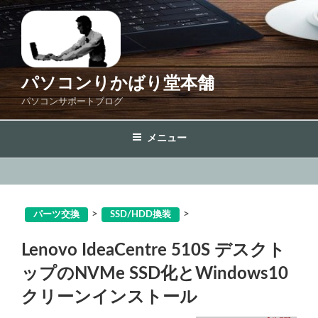
コ
ン
テ
ン
ツ
パソコンりかばり堂本舗
へ
パソコンサポートブログ
ス
キ
メニュー
ッ
プ
>
>
パーツ交換
SSD/HDD換装
Lenovo IdeaCentre 510S デスクト
ップのNVMe SSD化とWindows10
クリーンインストール