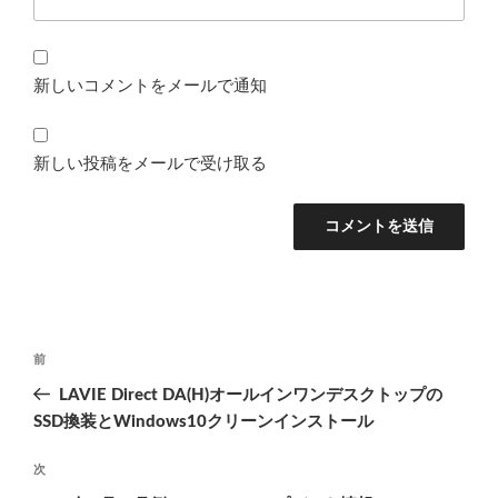
新しいコメントをメールで通知
新しい投稿をメールで受け取る
投
前
前
稿
の
LAVIE Direct DA(H)オールインワンデスクトップの
ナ
投
SSD換装とWindows10クリーンインストール
ビ
稿
ゲ
次
次