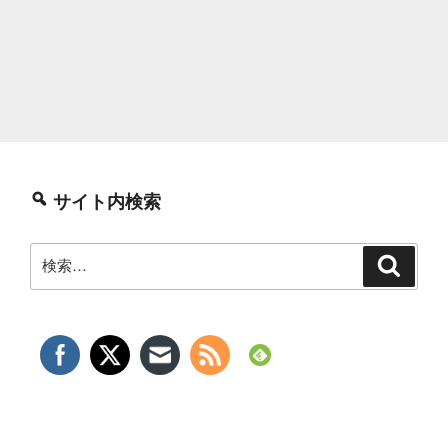
サイト内検索
検
検
索
索: