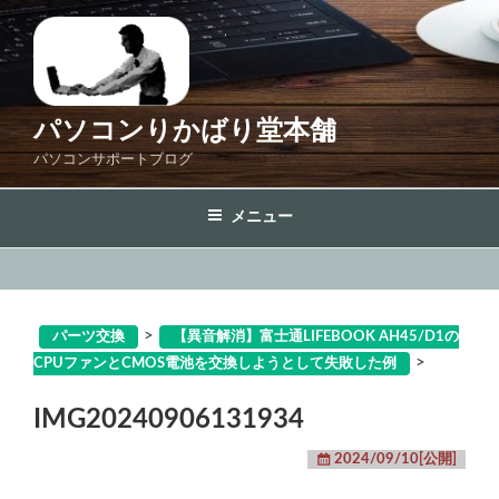
コ
ン
テ
ン
ツ
パソコンりかばり堂本舗
へ
パソコンサポートブログ
ス
キ
メニュー
ッ
プ
>
パーツ交換
【異音解消】富士通LIFEBOOK AH45/D1の
>
CPUファンとCMOS電池を交換しようとして失敗した例
IMG20240906131934
2024/09/10[公開]