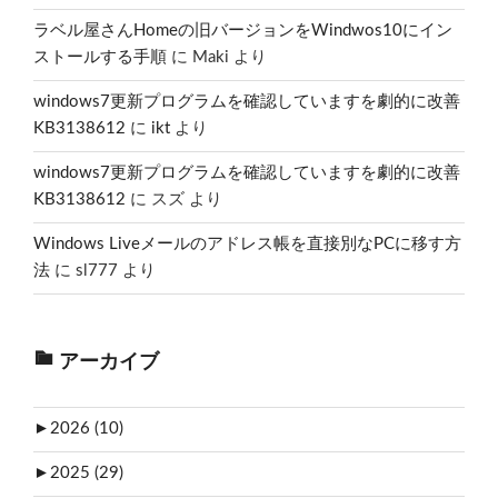
ラベル屋さんHomeの旧バージョンをWindwos10にイン
ストールする手順
に
Maki
より
windows7更新プログラムを確認していますを劇的に改善
KB3138612
に
ikt
より
windows7更新プログラムを確認していますを劇的に改善
KB3138612
に
スズ
より
Windows Liveメールのアドレス帳を直接別なPCに移す方
法
に
sl777
より
アーカイブ
►
2026 (10)
►
2025 (29)