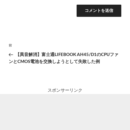
投
前
前
稿
の
【異音解消】富士通LIFEBOOK AH45/D1のCPUファ
ナ
投
ンとCMOS電池を交換しようとして失敗した例
ビ
稿
ゲ
ー
シ
スポンサーリンク
ョ
ン