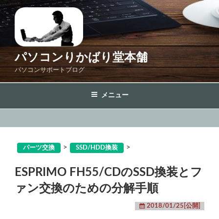
コ
ン
テ
ン
ツ
パソコンりかばり堂本舗
へ
パソコンサポートブログ
ス
キ
メニュー
ッ
プ
>
>
パーツ交換
SSD/HDD換装
ESPRIMO FH55/CDのSSD換装とフ
ァン交換のための分解手順
2018/01/25[公開]