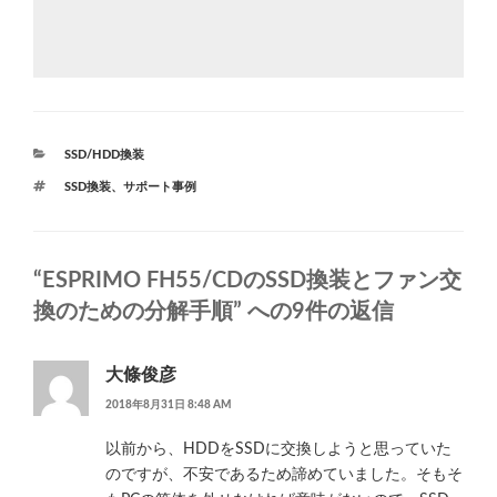
カ
SSD/HDD換装
テ
タ
SSD換装
、
サポート事例
ゴ
グ
リ
ー
“ESPRIMO FH55/CDのSSD換装とファン交
換のための分解手順” への9件の返信
大條俊彦
2018年8月31日 8:48 AM
以前から、HDDをSSDに交換しようと思っていた
のですが、不安であるため諦めていました。そもそ