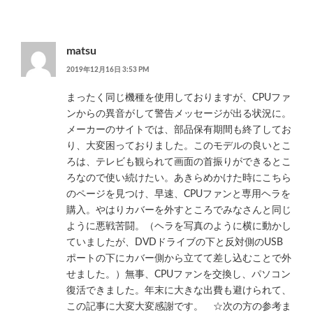
matsu
2019年12月16日 3:53 PM
まったく同じ機種を使用しておりますが、CPUファ
ンからの異音がして警告メッセージが出る状況に。
メーカーのサイトでは、部品保有期間も終了してお
り、大変困っておりました。このモデルの良いとこ
ろは、テレビも観られて画面の首振りができるとこ
ろなので使い続けたい。あきらめかけた時にこちら
のページを見つけ、早速、CPUファンと専用ヘラを
購入。やはりカバーを外すところでみなさんと同じ
ように悪戦苦闘。（ヘラを写真のように横に動かし
ていましたが、DVDドライブの下と反対側のUSB
ポートの下にカバー側から立てて差し込むことで外
せました。）無事、CPUファンを交換し、パソコン
復活できました。年末に大きな出費も避けられて、
この記事に大変大変感謝です。 ☆次の方の参考ま