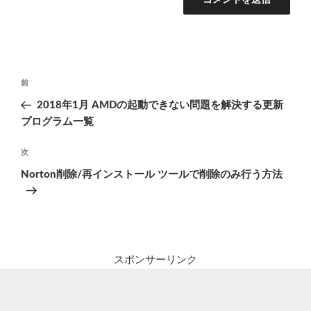
投
前
前
稿
の
2018年1月 AMDの起動できない問題を解決する更新
ナ
投
プログラム一覧
ビ
稿
ゲ
次
次
の
ー
Norton削除/再インストール ツールで削除のみ行う方法
投
シ
稿
ョ
ン
スポンサーリンク