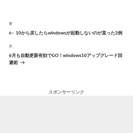
投
前
前
稿
の
10から戻したらwindowsが起動しないのが直った2例
ナ
投
ビ
稿
次
次
ゲ
の
6月も自動更新有効でGO！windows10アップグレード回
投
ー
避術
稿
シ
ョ
ン
スポンサーリンク