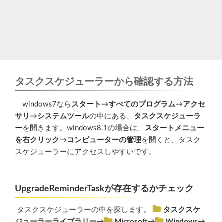
タスクスケジューラーから確認する方法
windows7なら
スタート
→
すべてのプログラム
→
アクセ
サリ
→
システムツール
の中にある、
タスクスケジューラ
ー
を開きます。windows8.1の場合は、
スタートメニュー
を右クリック
→
コンピューターの管理
を開くと、タスク
スケジューラーにアクセスしやすいです。
UpgradeReminderTask
が存在するかチェック
タスクスケジューラーの中を探します。
タスクスケ
ジューラーライブラリー
→
Microsoft
→
Windows
→