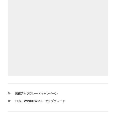
カ
無償アップグレードキャンペーン
テ
タ
TIPS
、
WINDOWS10
、
アップグレード
ゴ
グ
リ
ー