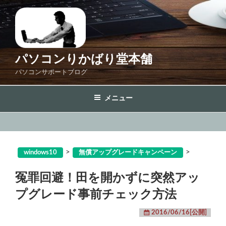
コ
ン
テ
ン
ツ
パソコンりかばり堂本舗
へ
パソコンサポートブログ
ス
キ
メニュー
ッ
プ
>
>
windows10
無償アップグレードキャンペーン
冤罪回避！田を開かずに突然アッ
プグレード事前チェック方法
2016/06/16[公開]