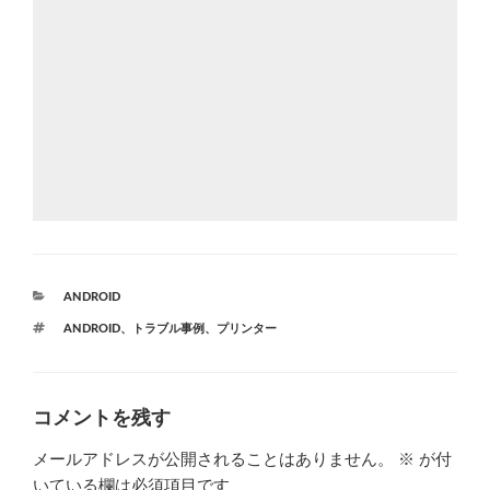
カ
ANDROID
テ
タ
ANDROID
、
トラブル事例
、
プリンター
ゴ
グ
リ
ー
コメントを残す
メールアドレスが公開されることはありません。
※
が付
いている欄は必須項目です