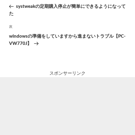
稿
の
systweakの定期購入停止が簡単にできるようになって
ナ
投
た
ビ
稿
ゲ
次
次
の
ー
windowsの準備をしていますから進まないトラブル【PC-
投
シ
VW770J】
稿
ョ
ン
スポンサーリンク