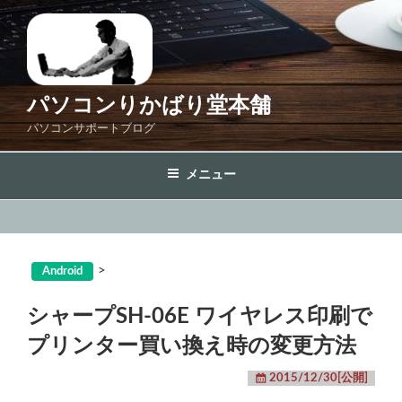
コ
ン
テ
ン
ツ
パソコンりかばり堂本舗
へ
パソコンサポートブログ
ス
キ
メニュー
ッ
プ
>
Android
シャープSH-06E ワイヤレス印刷で
プリンター買い換え時の変更方法
2015/12/30[公開]