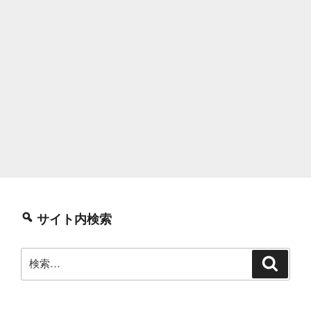
サイト内検索
検
検
索
索: