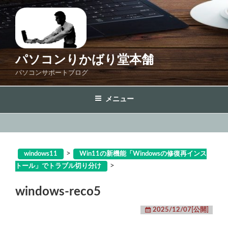
コ
ン
テ
ン
ツ
パソコンりかばり堂本舗
へ
パソコンサポートブログ
ス
キ
メニュー
ッ
プ
>
windows11
Win11の新機能「Windowsの修復再インス
>
トール」でトラブル切り分け
windows-reco5
2025/12/07[公開]