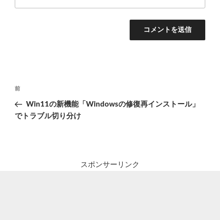
投
前
前
稿
の
Win11の新機能「Windowsの修復再インストール」
ナ
投
でトラブル切り分け
ビ
稿
ゲ
ー
シ
スポンサーリンク
ョ
ン