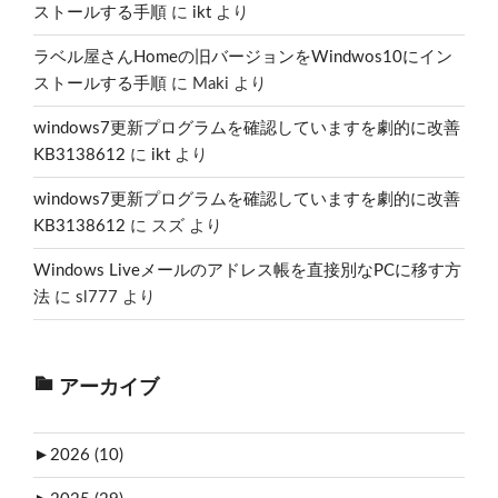
ストールする手順
に
ikt
より
ラベル屋さんHomeの旧バージョンをWindwos10にイン
ストールする手順
に
Maki
より
windows7更新プログラムを確認していますを劇的に改善
KB3138612
に
ikt
より
windows7更新プログラムを確認していますを劇的に改善
KB3138612
に
スズ
より
Windows Liveメールのアドレス帳を直接別なPCに移す方
法
に
sl777
より
アーカイブ
►
2026 (10)