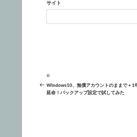
サイト
投
前
前
稿
の
Windows10、無償アカウントのままで＋1
投
延命！バックアップ設定で試してみた
ナ
稿
ビ
ゲ
ー