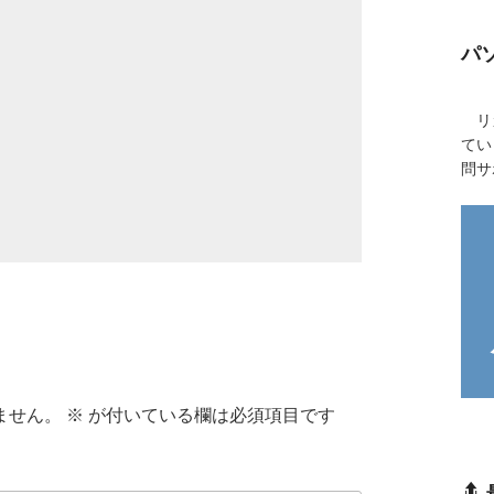
パ
リカ
てい
問サ
ません。
※
が付いている欄は必須項目です