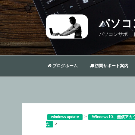
コ
ン
テ
パソコ
ン
ツ
パソコンサポー
へ
ス
キ
ッ
ブログホーム
訪問サポート案内
プ
>
windows update
Windows10、無償
>
た