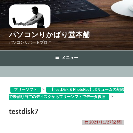
コ
ン
テ
ン
ツ
パソコンりかばり堂本舗
へ
パソコンサポートブログ
ス
キ
メニュー
ッ
プ
>
フリーソフト
【TestDisk & PhotoRec】ボリュームの削除
>
で未割り当てのディスクからフリーソフトでデータ復旧
testdisk7
2021/11/27[公開]