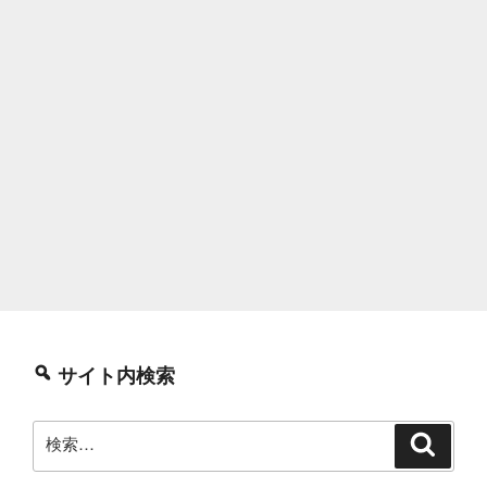
サイト内検索
検
検
索
索: