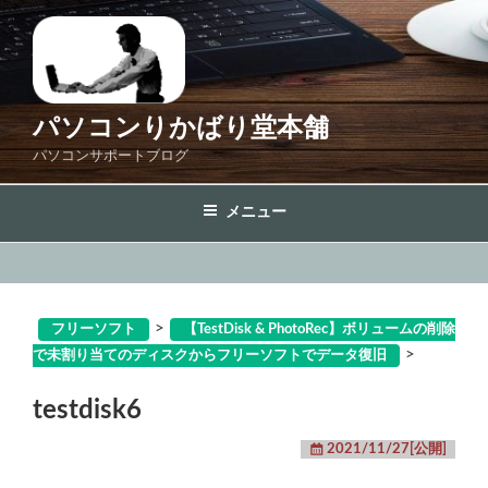
コ
ン
テ
ン
ツ
パソコンりかばり堂本舗
へ
パソコンサポートブログ
ス
キ
メニュー
ッ
プ
>
フリーソフト
【TestDisk & PhotoRec】ボリュームの削除
>
で未割り当てのディスクからフリーソフトでデータ復旧
testdisk6
2021/11/27[公開]