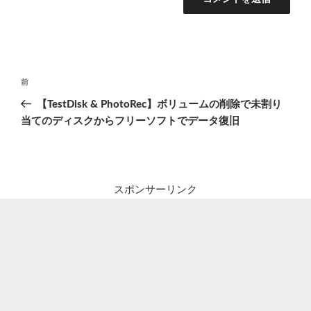
投
前
前
稿
の
【TestDisk & PhotoRec】ボリュームの削除で未割り
ナ
投
当てのディスクからフリーソフトでデータ復旧
ビ
稿
ゲ
ー
シ
スポンサーリンク
ョ
ン