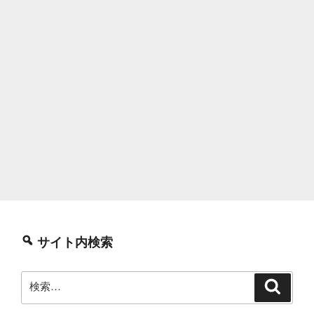
サイト内検索
検
検
索
索: