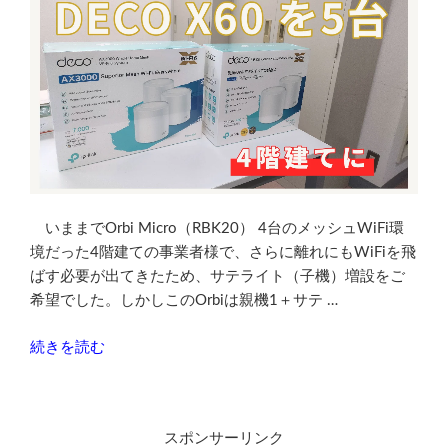
いままでOrbi Micro（RBK20） 4台のメッシュWiFi環
境だった4階建ての事業者様で、さらに離れにもWiFiを飛
ばす必要が出てきたため、サテライト（子機）増設をご
希望でした。しかしこのOrbiは親機1＋サテ …
“Deco
続きを読む
X60
5
台
スポンサーリンク
で