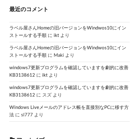
最近のコメント
ラベル屋さんHomeの旧バージョンをWindwos10にイン
ストールする手順
に
ikt
より
ラベル屋さんHomeの旧バージョンをWindwos10にイン
ストールする手順
に
Maki
より
windows7更新プログラムを確認していますを劇的に改善
KB3138612
に
ikt
より
windows7更新プログラムを確認していますを劇的に改善
KB3138612
に
スズ
より
Windows Liveメールのアドレス帳を直接別なPCに移す方
法
に
sl777
より