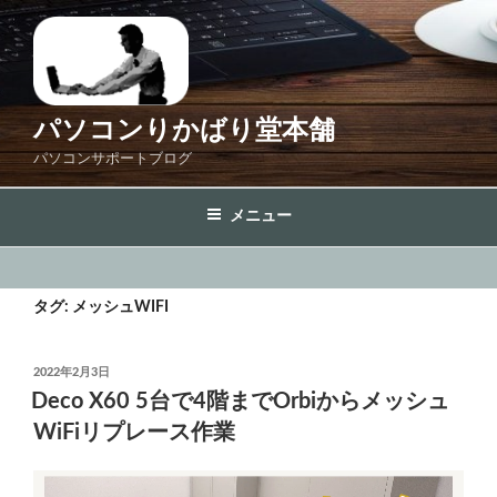
コ
ン
テ
ン
ツ
パソコンりかばり堂本舗
へ
パソコンサポートブログ
ス
キ
メニュー
ッ
プ
タグ:
メッシュWIFI
投
2022年2月3日
稿
Deco X60 5台で4階までOrbiからメッシュ
日:
WiFiリプレース作業