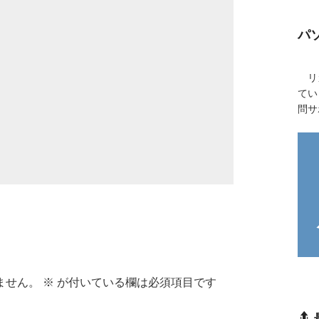
パ
リカ
てい
問サ
ません。
※
が付いている欄は必須項目です