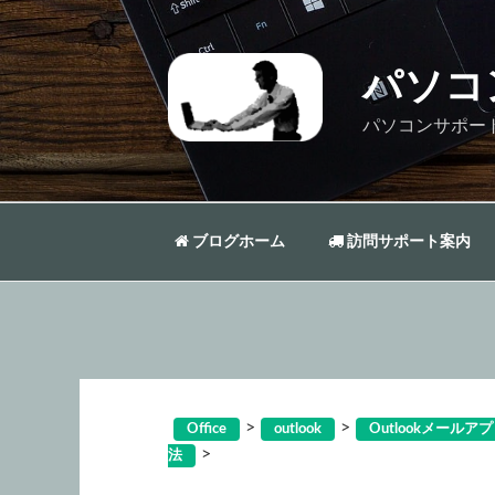
コ
ン
テ
パソコ
ン
ツ
パソコンサポー
へ
ス
キ
ッ
ブログホーム
訪問サポート案内
プ
>
>
Office
outlook
Outlookメー
>
法