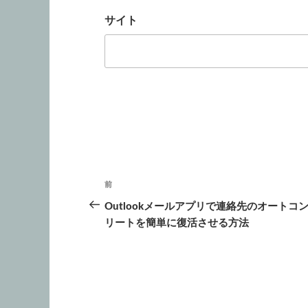
サイト
投
前
前
稿
の
Outlookメールアプリで連絡先のオートコ
投
リートを簡単に復活させる方法
ナ
稿
ビ
ゲ
ー