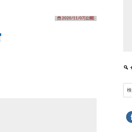
2020/11/07[公開]
検
索: