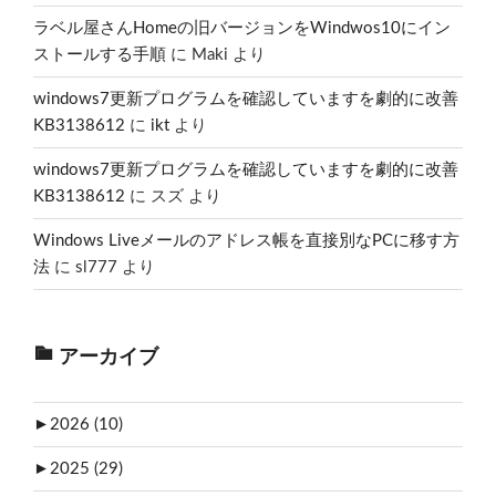
ラベル屋さんHomeの旧バージョンをWindwos10にイン
ストールする手順
に
Maki
より
windows7更新プログラムを確認していますを劇的に改善
KB3138612
に
ikt
より
windows7更新プログラムを確認していますを劇的に改善
KB3138612
に
スズ
より
Windows Liveメールのアドレス帳を直接別なPCに移す方
法
に
sl777
より
アーカイブ
►
2026 (10)
►
2025 (29)