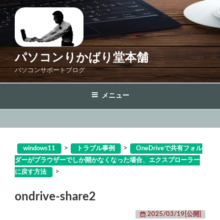
コ
ン
テ
ン
ツ
パソコンりかばり堂本舗
へ
パソコンサポートブログ
ス
キ
メニュー
ッ
プ
>
>
windows11
トラブル事例
OneDriveで共有フォル
ダーがブラウザーでしか開かなくなった場合、エクスプローラー
>
に戻す方法
ondrive-share2
2025/03/19[公開]