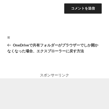
投
前
前
稿
の
OneDriveで共有フォルダーがブラウザーでしか開か
ナ
投
なくなった場合、エクスプローラーに戻す方法
ビ
稿
ゲ
ー
シ
スポンサーリンク
ョ
ン