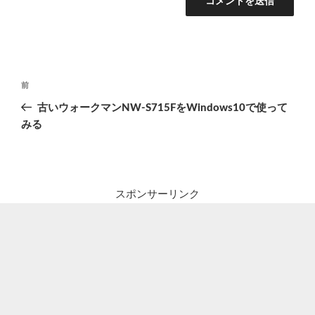
投
前
前
稿
の
古いウォークマンNW-S715FをWindows10で使って
ナ
投
みる
ビ
稿
ゲ
ー
シ
スポンサーリンク
ョ
ン