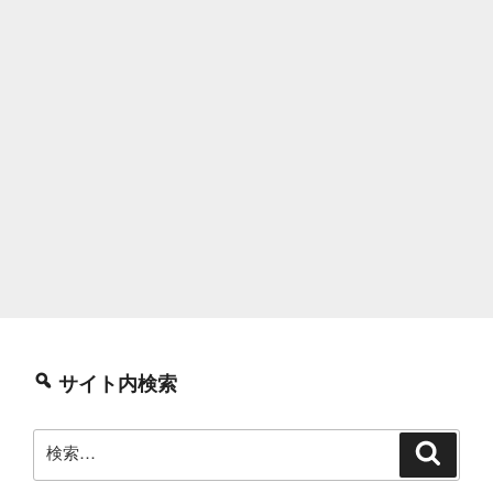
サイト内検索
検
検
索
索: