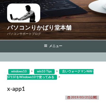
コ
ン
テ
ン
ツ
パソコンりかばり堂本舗
へ
パソコンサポートブログ
ス
キ
メニュー
ッ
プ
>
>
windows10
win10 Tips
古いウォークマンNW-
>
S715FをWindows10で使ってみる
x-app1
2019/03/21[公開]