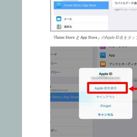
「
iTunes Store と App Store」
のApple ID名をタ