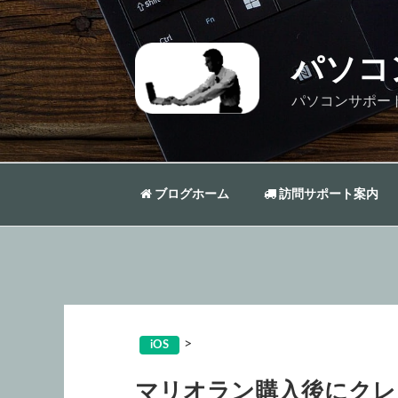
コ
ン
テ
パソコ
ン
ツ
パソコンサポー
へ
ス
キ
ッ
ブログホーム
訪問サポート案内
プ
>
iOS
マリオラン購入後にクレ