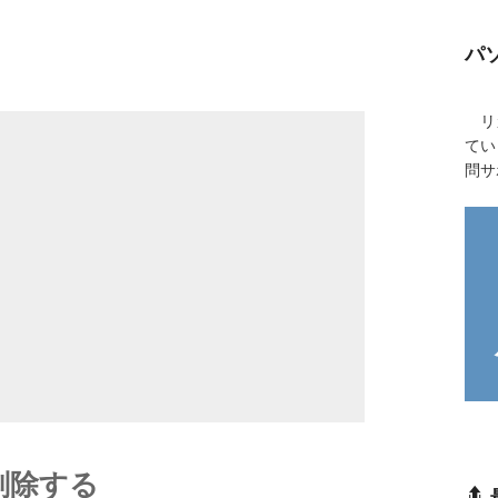
パ
リカ
てい
問サ
削除する