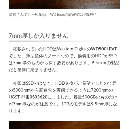
搭載されていたHDDは、WD Blueの型番WD500LPVT
7mm厚しか入りません
搭載されていたHDDはWestern Digitalの
WD500LPVT
でした。薄型筐体のノートなので、換装用のHDDかSSD
は7mm厚のものから探す必要があります。9.5ｍｍの製品
だと筐体に納まりません。
今回はSSDではなく、HDD交換がご希望でしたので元
の5000rpmから高速化を実感できるように7200rpmの
HGST 型番
0S03620
にしました。容量500GBのものだけ
が7mm厚なのが注意です。1TBのモデルは9.5mm厚にな
ります。