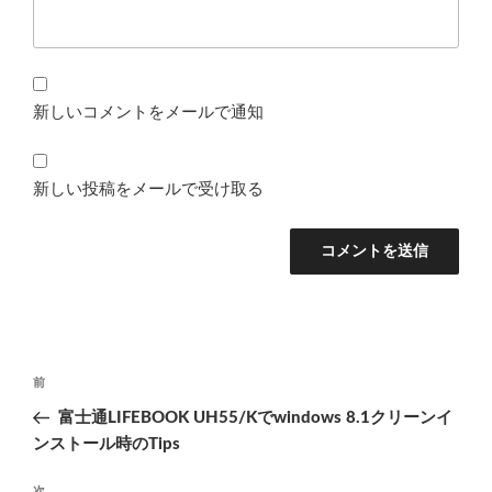
新しいコメントをメールで通知
新しい投稿をメールで受け取る
投
前
前
稿
の
富士通LIFEBOOK UH55/Kでwindows 8.1クリーンイ
ナ
投
ンストール時のTips
ビ
稿
次