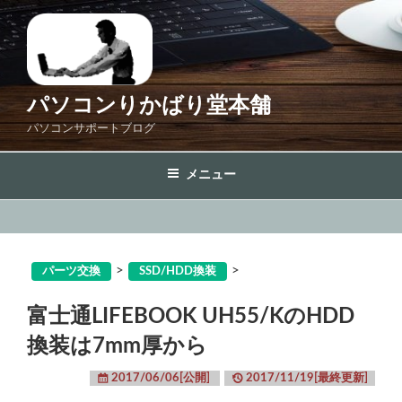
コ
ン
テ
ン
ツ
パソコンりかばり堂本舗
へ
パソコンサポートブログ
ス
キ
メニュー
ッ
プ
>
>
パーツ交換
SSD/HDD換装
富士通LIFEBOOK UH55/KのHDD
換装は7mm厚から
2017/06/06[公開]
2017/11/19[最終更新]