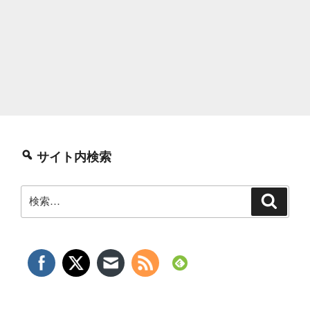
サイト内検索
検
検
索
索: