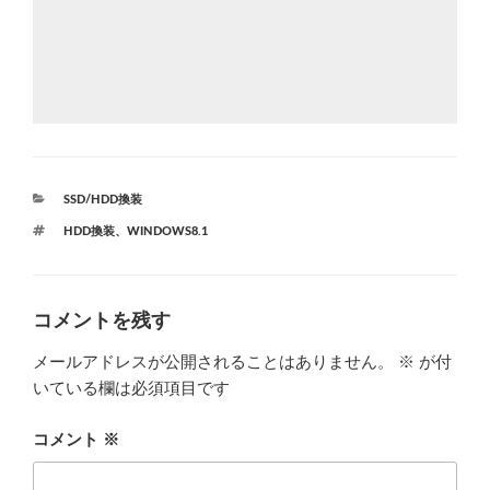
カ
SSD/HDD換装
テ
タ
HDD換装
、
WINDOWS8.1
ゴ
グ
リ
ー
コメントを残す
メールアドレスが公開されることはありません。
※
が付
いている欄は必須項目です
コメント
※