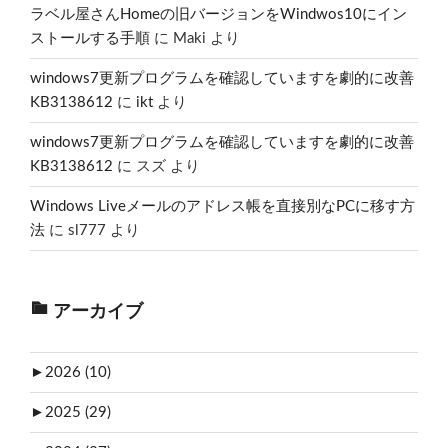
ラベル屋さんHomeの旧バージョンをWindwos10にイン
ストールする手順
に
Maki
より
windows7更新プログラムを確認していますを劇的に改善
KB3138612
に
ikt
より
windows7更新プログラムを確認していますを劇的に改善
KB3138612
に
スズ
より
Windows Liveメールのアドレス帳を直接別なPCに移す方
法
に
sl777
より
アーカイブ
►
2026 (10)
►
2025 (29)