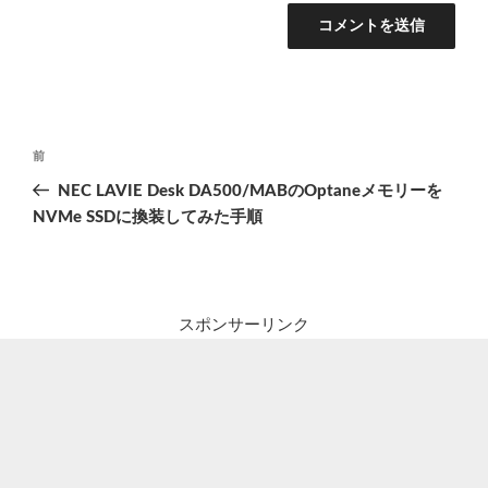
投
前
前
稿
の
NEC LAVIE Desk DA500/MABのOptaneメモリーを
ナ
投
NVMe SSDに換装してみた手順
ビ
稿
ゲ
ー
シ
スポンサーリンク
ョ
ン