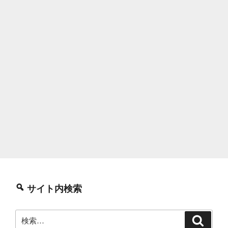
サイト内検索
検
検
索
索: