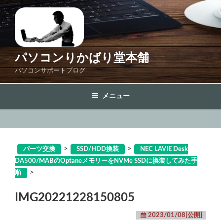
コ
ン
テ
ン
ツ
パソコンりかばり堂本舗
へ
パソコンサポートブログ
ス
キ
メニュー
ッ
プ
>
>
パーツ交換
SSD/HDD換装
NEC LAVIE Desk
DA500/MABのOptaneメモリーをNVMe SSDに換装してみた手
>
順
IMG20221228150805
2023/01/08[公開]