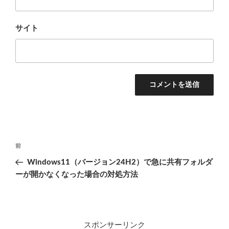
サイト
投
前
前
稿
の
Windows11（バージョン24H2）で急に共有フォルダ
ナ
投
ーが開かなくなった場合の対処方法
ビ
稿
ゲ
ー
シ
スポンサーリンク