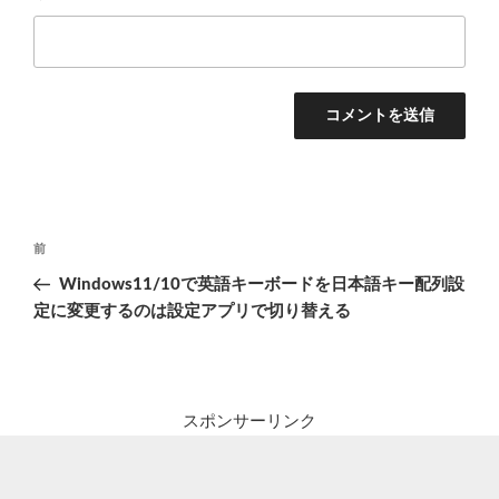
投
前
前
稿
の
Windows11/10で英語キーボードを日本語キー配列設
ナ
投
定に変更するのは設定アプリで切り替える
ビ
稿
ゲ
ー
シ
スポンサーリンク
ョ
ン