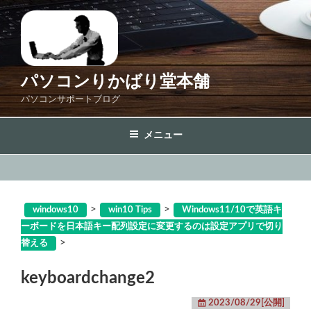
コ
ン
テ
ン
ツ
パソコンりかばり堂本舗
へ
パソコンサポートブログ
ス
キ
メニュー
ッ
プ
>
>
windows10
win10 Tips
Windows11/10で英語キ
ーボードを日本語キー配列設定に変更するのは設定アプリで切り
>
替える
keyboardchange2
2023/08/29[公開]