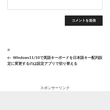
投
前
前
稿
の
Windows11/10で英語キーボードを日本語キー配列設
ナ
投
定に変更するのは設定アプリで切り替える
ビ
稿
ゲ
ー
シ
スポンサーリンク
ョ
ン