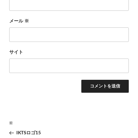
メール
※
サイト
投
前
前
稿
の
IKTSロゴ15
ナ