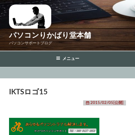
コ
ン
テ
ン
ツ
パソコンりかばり堂本舗
へ
パソコンサポートブログ
ス
キ
メニュー
ッ
プ
IKTSロゴ15
2015/02/05[公開]