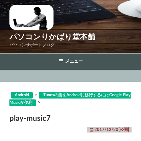
コ
ン
テ
ン
ツ
パソコンりかばり堂本舗
へ
パソコンサポートブログ
ス
キ
メニュー
ッ
プ
>
Android
iTunesの曲をAndroidに移行するにはGoogle Play
>
Musicが便利
play-music7
2017/12/20[公開]