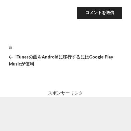
投
前
前
稿
の
iTunesの曲をAndroidに移行するにはGoogle Play
ナ
投
Musicが便利
ビ
稿
ゲ
ー
シ
スポンサーリンク
ョ
ン