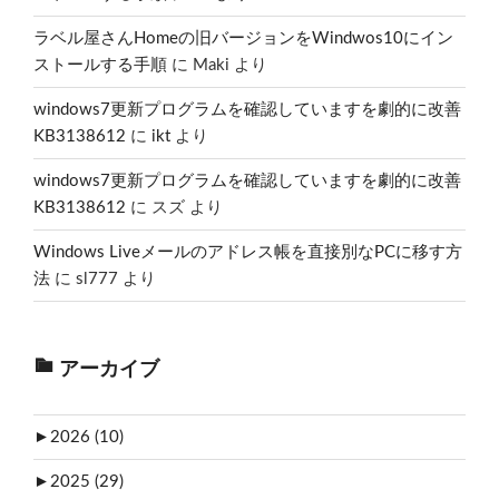
ラベル屋さんHomeの旧バージョンをWindwos10にイン
ストールする手順
に
Maki
より
windows7更新プログラムを確認していますを劇的に改善
KB3138612
に
ikt
より
windows7更新プログラムを確認していますを劇的に改善
KB3138612
に
スズ
より
Windows Liveメールのアドレス帳を直接別なPCに移す方
法
に
sl777
より
アーカイブ
►
2026 (10)
►
2025 (29)