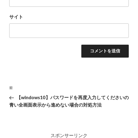
サイト
投
前
前
稿
の
【windows10】パスワードを再度入力してくださいの
ナ
投
青い全画面表示から進めない場合の対処方法
ビ
稿
ゲ
ー
シ
スポンサーリンク