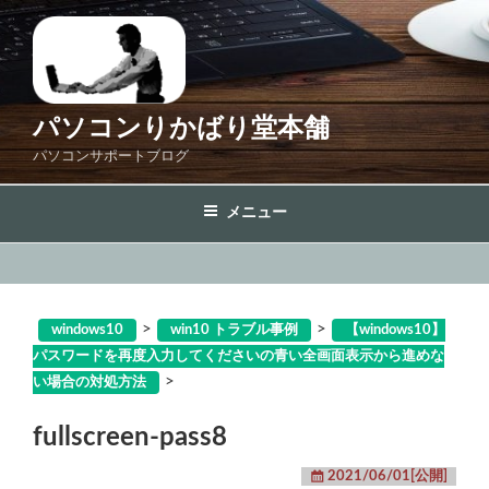
コ
ン
テ
ン
ツ
パソコンりかばり堂本舗
へ
パソコンサポートブログ
ス
キ
メニュー
ッ
プ
>
>
windows10
win10 トラブル事例
【windows10】
パスワードを再度入力してくださいの青い全画面表示から進めな
>
い場合の対処方法
fullscreen-pass8
2021/06/01[公開]