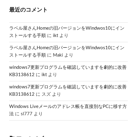
最近のコメント
ラベル屋さんHomeの旧バージョンをWindwos10にイン
ストールする手順
に
ikt
より
ラベル屋さんHomeの旧バージョンをWindwos10にイン
ストールする手順
に
Maki
より
windows7更新プログラムを確認していますを劇的に改善
KB3138612
に
ikt
より
windows7更新プログラムを確認していますを劇的に改善
KB3138612
に
スズ
より
Windows Liveメールのアドレス帳を直接別なPCに移す方
法
に
sl777
より