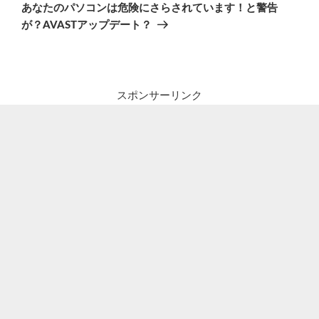
の
ー
あなたのパソコンは危険にさらされています！と警告
投
シ
が？AVASTアップデート？
稿
ョ
ン
スポンサーリンク