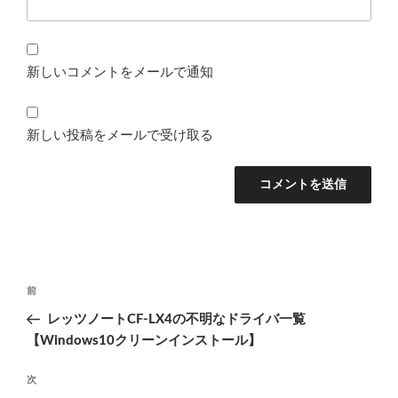
新しいコメントをメールで通知
新しい投稿をメールで受け取る
投
前
前
稿
の
レッツノートCF-LX4の不明なドライバ一覧
ナ
投
【Windows10クリーンインストール】
ビ
稿
ゲ
次
次