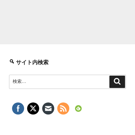
サイト内検索
検
検
索
索: