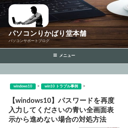
コ
ン
テ
ン
ツ
パソコンりかばり堂本舗
へ
パソコンサポートブログ
ス
キ
メニュー
ッ
プ
>
>
windows10
win10 トラブル事例
【windows10】パスワードを再度
入力してくださいの青い全画面表
示から進めない場合の対処方法