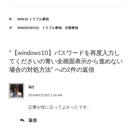
カ
WIN10 トラブル事例
テ
タ
WINDOWS10
、
トラブル事例
、
作業事例
ゴ
グ
リ
ー
“【windows10】パスワードを再度入力し
てくださいの青い全画面表示から進めない
場合の対処方法” への2件の返信
ikt
2024年9月10日 1:56 AM
記事が役に立ってよかったです。
返信