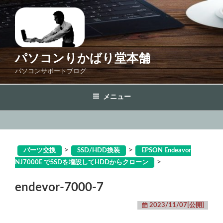
コ
ン
テ
ン
ツ
パソコンりかばり堂本舗
へ
パソコンサポートブログ
ス
キ
メニュー
ッ
プ
>
>
パーツ交換
SSD/HDD換装
EPSON Endeavor
>
NJ7000E でSSDを増設してHDDからクローン
endevor-7000-7
2023/11/07[公開]