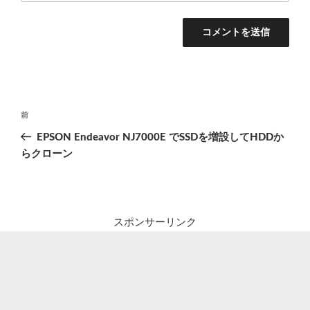
投
前
前
稿
の
EPSON Endeavor NJ7000E でSSDを増設してHDDか
ナ
投
らクローン
ビ
稿
ゲ
ー
シ
スポンサーリンク
ョ
ン