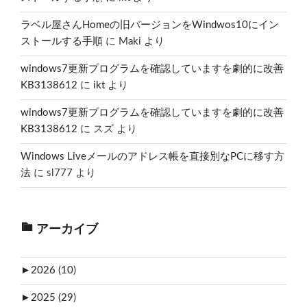
ラベル屋さんHomeの旧バージョンをWindwos10にイン
ストールする手順
に
Maki
より
windows7更新プログラムを確認していますを劇的に改善
KB3138612
に
ikt
より
windows7更新プログラムを確認していますを劇的に改善
KB3138612
に
スズ
より
Windows Liveメールのアドレス帳を直接別なPCに移す方
法
に
sl777
より
アーカイブ
►
2026 (10)
►
2025 (29)