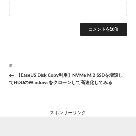
投
前
前
稿
の
【EaseUS Disk Copy利用】NVMe M.2 SSDを増設し
ナ
投
てHDDのWindowsをクローンして高速化してみる
ビ
稿
ゲ
ー
シ
スポンサーリンク
ョ
ン