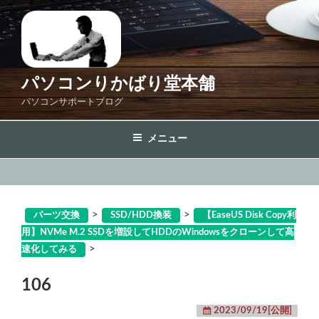
コ
ン
テ
ン
ツ
パソコンりかばり堂本舗
へ
パソコンサポートブログ
ス
キ
メニュー
ッ
プ
>
>
パーツ交換
SSD/HDD換装
【EaseUS Disk Copy利
用】NVMe M.2 SSDを増設してHDDのWindowsをクローンして高
>
速化してみる
106
2023/09/19[公開]