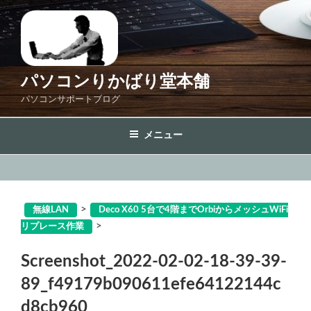
コ
ン
テ
ン
ツ
パソコンりかばり堂本舗
へ
パソコンサポートブログ
ス
キ
メニュー
ッ
プ
>
無線LAN
Deco X60 5台で4階までOrbiからメッシュWiFi
>
リプレース作業
Screenshot_2022-02-02-18-39-39-
89_f49179b090611efe64122144c
d8cb960