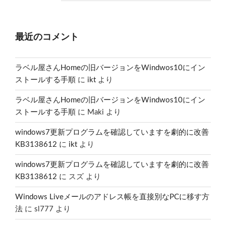
最近のコメント
ラベル屋さんHomeの旧バージョンをWindwos10にイン
ストールする手順
に
ikt
より
ラベル屋さんHomeの旧バージョンをWindwos10にイン
ストールする手順
に
Maki
より
windows7更新プログラムを確認していますを劇的に改善
KB3138612
に
ikt
より
windows7更新プログラムを確認していますを劇的に改善
KB3138612
に
スズ
より
Windows Liveメールのアドレス帳を直接別なPCに移す方
法
に
sl777
より