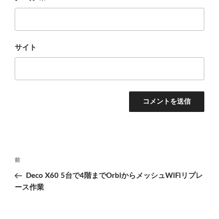
サイト
投
前
前
稿
の
Deco X60 5台で4階までOrbiからメッシュWiFiリプレ
ナ
投
ース作業
ビ
稿
ゲ