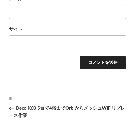
サイト
投
前
前
稿
の
Deco X60 5台で4階までOrbiからメッシュWiFiリプレ
ナ
投
ース作業
ビ
稿
ゲ