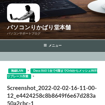
コ
ン
テ
ン
ツ
パソコンりかばり堂本舗
へ
パソコンサポートブログ
ス
キ
メニュー
ッ
プ
>
無線LAN
Deco X60 5台で4階までOrbiからメッシュWiFi
>
リプレース作業
Screenshot_2022-02-02-16-11-00-
12_e4424258c8b8649f6e67d283a
50a2cbc-1