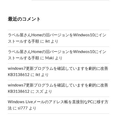
最近のコメント
ラベル屋さんHomeの旧バージョンをWindwos10にイン
ストールする手順
に
ikt
より
ラベル屋さんHomeの旧バージョンをWindwos10にイン
ストールする手順
に
Maki
より
windows7更新プログラムを確認していますを劇的に改善
KB3138612
に
ikt
より
windows7更新プログラムを確認していますを劇的に改善
KB3138612
に
スズ
より
Windows Liveメールのアドレス帳を直接別なPCに移す方
法
に
sl777
より